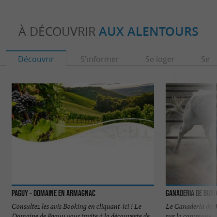
À DÉCOUVRIR
AUX ALENTOURS
Découvrir
S'informer
Se loger
Se r
Paguy - Domaine en Armagnac
Ganaderia de Bur
Consultez les avis Booking en cliquant-ici ! Le
Le Ganaderia de B
Domaine de Paguy vous invite à la découverte de
sur la commune d’E