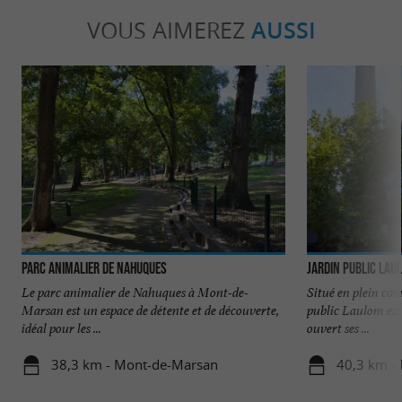
VOUS AIMEREZ
AUSSI
Parc animalier de Nahuques
Jardin public Lau
Le parc animalier de Nahuques à Mont-de-
Situé en plein cœ
Marsan est un espace de détente et de découverte,
public Laulom est 
idéal pour les ...
ouvert ses ...
38,3 km - Mont-de-Marsan
40,3 km -