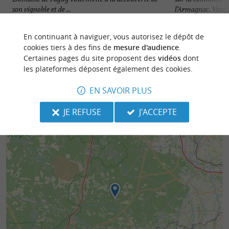
son vignoble et de ...
l’Armagnac. Vous .
14,4 km - Betbezer-d'Armagnac
15,0 km - 
En continuant à naviguer, vous autorisez le dépôt de
cookies tiers à des fins de
mesure d'audience
.
Certaines pages du site proposent des
vidéos
dont
les plateformes déposent également des cookies.
EN SAVOIR PLUS
JE REFUSE
J'ACCEPTE