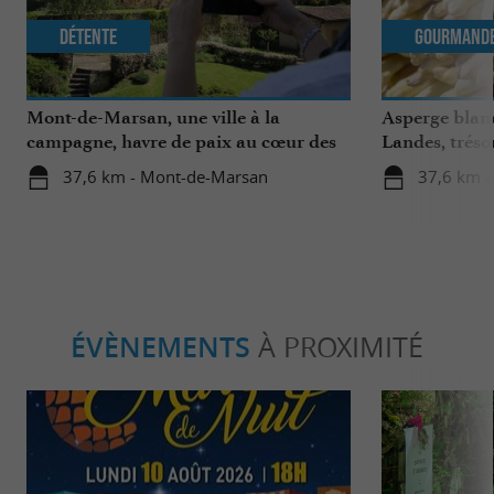
Détente
Gourmand
Mont-de-Marsan, une ville à la
Asperge blanc
campagne, havre de paix au cœur des
Landes, tréso
Landes
région
37,6 km - Mont-de-Marsan
37,6 km 
ÉVÈNEMENTS
À PROXIMITÉ