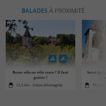
BALADES
À PROXIMITÉ
Resto-vélo ou vélo-resto ? Il faut
Saint-Jacq
goûter !
v
12,5 km - Créon-d'Armagnac
19,3 km