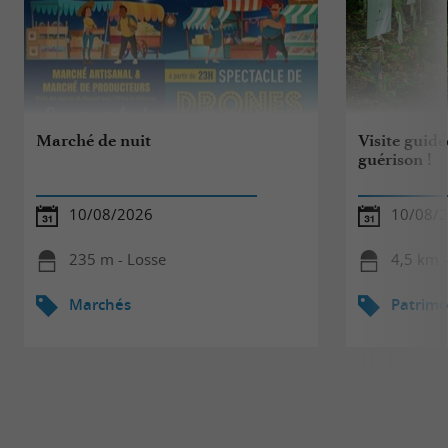
Marché de nuit
Visite guidé
guérison !
10/08/2026
10/08/
235 m - Losse
4,5 km 
Marchés
Patrimo