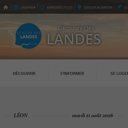
L'
AGENDA
ADRESSES
UTILES
GEO
LOCALISATION
L
Découvrez les
LANDES
DÉCOUVRIR
S'INFORMER
SE LOGE
LÉON
mardi 11 août 2026