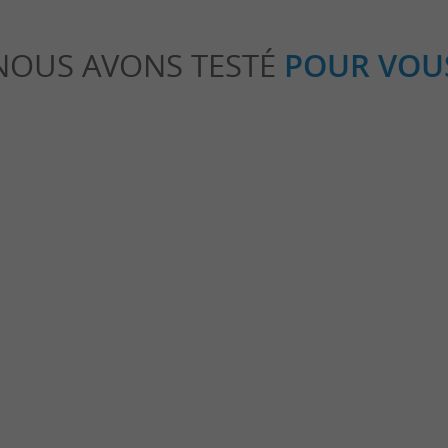
NOUS AVONS TESTÉ
POUR VOU
Culturelle
 en barque sur le courant
La petite Amazonie des Landes : L
naturelle du courant d’Huchet
on
3,4 km - Moliets-et-Maa