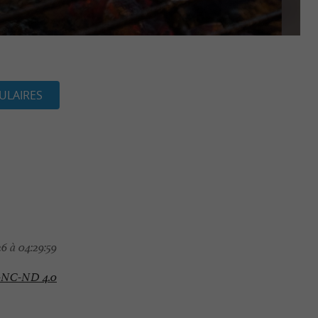
ULAIRES
6 à 04:29:59
-NC-ND 4.0