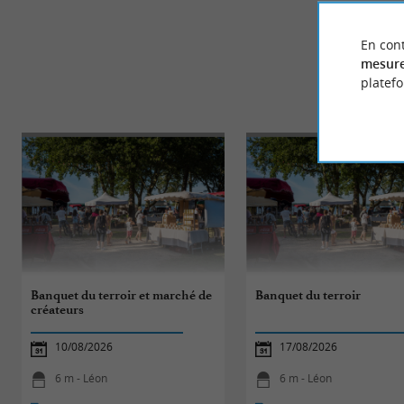
En cont
mesure
platef
Banquet du terroir et marché de
Banquet du terroir
créateurs
10/08/2026
17/08/2026
6 m - Léon
6 m - Léon