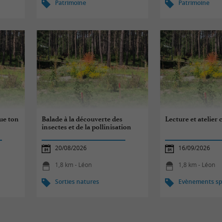
Patrimoine
Patrimoine
que ton
Balade à la découverte des
Lecture et atelier 
insectes et de la pollinisation
20/08/2026
16/09/2026
1,8 km - Léon
1,8 km - Léon
Sorties natures
Evènements spo