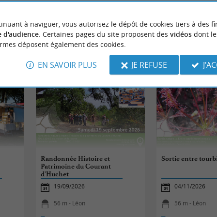
inuant à naviguer, vous autorisez le dépôt de cookies tiers à des fi
 d'audience
. Certaines pages du site proposent des
vidéos
dont le
ormes déposent également des cookies.
ÉVÈNEMENTS
À LÉON
EN SAVOIR PLUS
JE REFUSE
J'A
Randonnée Histoire et
Sortie entre tourb
Patrimoine du Courant
d'Huchet
19/09/2026
04/11/2026
56 m - Léon
56 m - Léon