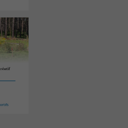
créatif
rtifs