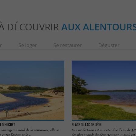
À DÉCOUVRIR
AUX ALENTOUR
r
Se loger
Se restaurer
Déguster
t d’Huchet
Plage du Lac de Léon
s sauvage au nord de la commune, elle se
Le Lac de Léon est une étendue d’eau de 340 
entre l’océan et le ...
des plus grands du département, mais il est .