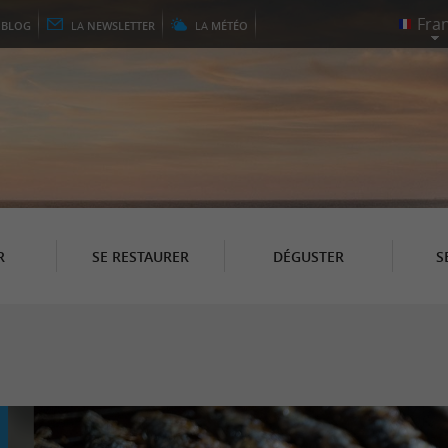
E
BLOG
LA
NEWSLETTER
LA
MÉTÉO
R
SE RESTAURER
DÉGUSTER
S