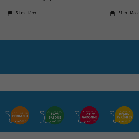
51 m - Léon
51 m - Moli