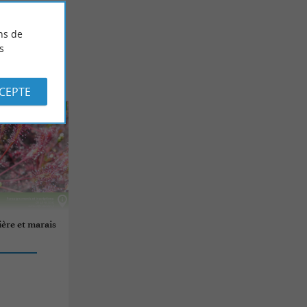
ns de
s
CCEPTE
ière et marais