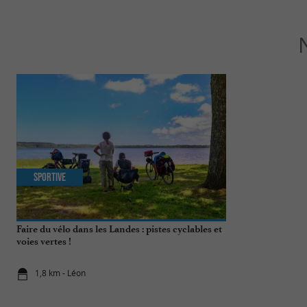
Sportive
Culturelle
Faire du vélo dans les Landes : pistes cyclables et
Balade insolite
voies vertes !
d’Huchet
1,8 km - Léon
1,8 km - Lé