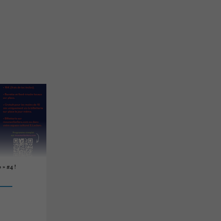
» #4 !