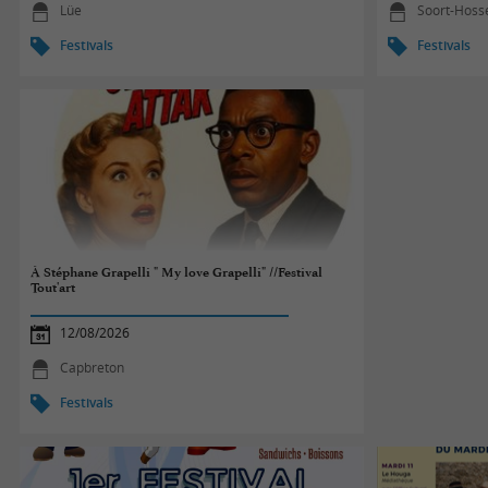
Lüe
Soort-Hoss
Festivals
Festivals
À Stéphane Grapelli " My love Grapelli" //Festival
Tout'art
12/08/2026
Capbreton
Festivals