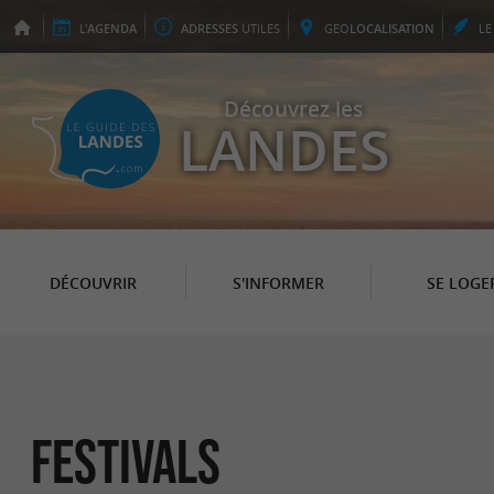
L'
AGENDA
ADRESSES
UTILES
GEO
LOCALISATION
L
Découvrez les
LANDES
DÉCOUVRIR
S'INFORMER
SE LOGE
Festivals