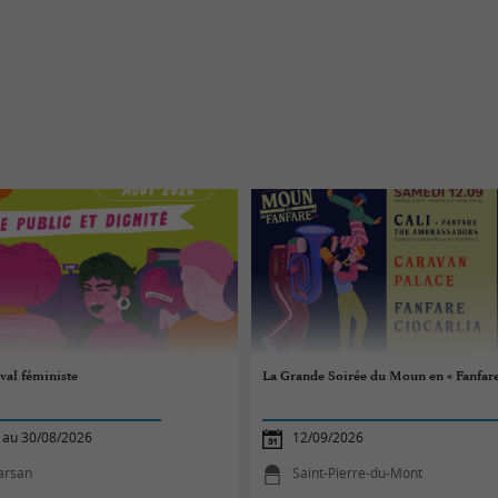
val féministe
La Grande Soirée du Moun en « Fanfare 
 au 30/08/2026
12/09/2026
arsan
Saint-Pierre-du-Mont