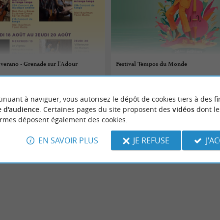
verano - Grenade sur l'Adour
Festival Tempos du Monde
21/08/2026 au 22/08/2026
inuant à naviguer, vous autorisez le dépôt de cookies tiers à des fi
r-l'Adour
Saint-Paul-lès-Dax
 d'audience
. Certaines pages du site proposent des
vidéos
dont le
ormes déposent également des cookies.
Festivals
EN SAVOIR PLUS
JE REFUSE
J'A