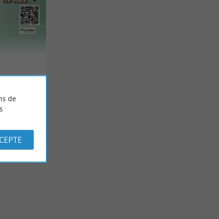
ns de
s
CCEPTE