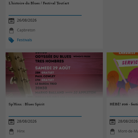
L'histoire du Blues / Festival Tout'art
26/08/2026
Capbreton
Festivals
Sp'Hinx : Blues Spirit
HÉBÉ! #06 - festi
28/08/2026
28/08/2026
Hinx
Mont-de-M