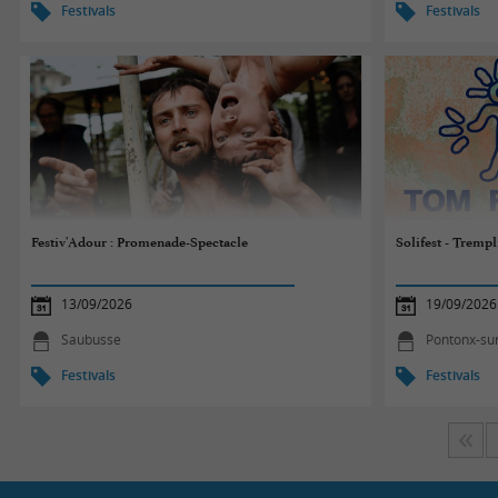
Festivals
Festivals
Festiv'Adour : Promenade-Spectacle
Solifest - Tremp
13/09/2026
19/09/2026
Saubusse
Pontonx-sur
Festivals
Festivals