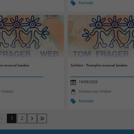
Festivals
lin musical landais
Solifest - Tremplin musical landais
19/09/2026
-l'Adour
Pontonx-sur-l'Adour
Festivals
1
2