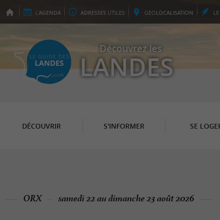
L'
AGENDA
ADRESSES
UTILES
GEO
LOCALISATION
L
Découvrez les
LANDES
DÉCOUVRIR
S'INFORMER
SE LOGE
ORX
samedi 22 au dimanche 23 août 2026