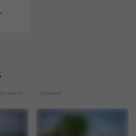
ne
s
S
Se divertir
Se Réunir