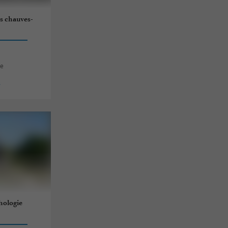
es chauves-
ne
s
thologie