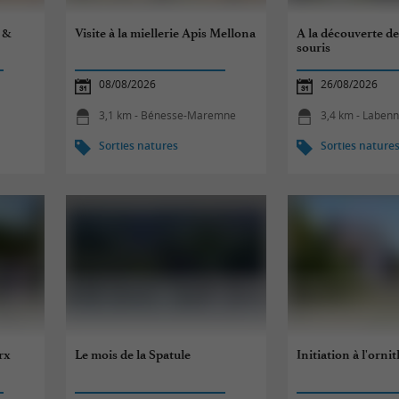
' &
Visite à la miellerie Apis Mellona
A la découverte d
souris
08/08/2026
26/08/2026
3,1 km - Bénesse-Maremne
3,4 km - Laben
Sorties natures
Sorties nature
rx
Le mois de la Spatule
Initiation à l'orni