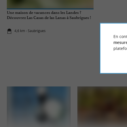
Une maison de vacances dans les Landes ?
Découvrir la p
Découvrez Las Casas de las Lanas à Saubrigues !
4,6 km - Saubrigues
4,7 km - La
En cont
mesure
platef