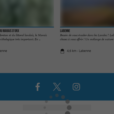
du Marais D'Orx
Labenne
reton et du littoral landais, le Marais
Besoin de vous évader dans les Landes ? Lab
nithologique très important. En ...
choses à vous offrir ! Un mélange de nature e
benne
4,6 km - Labenne