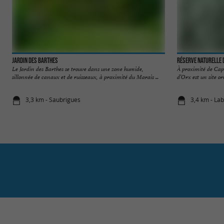
Jardin des Barthes
Réserve Naturelle 
Le Jardin des Barthes se trouve dans une zone humide,
À proximité de Capb
sillonnée de canaux et de ruisseaux, à proximité du Marais ...
d’Orx est un site or
3,3 km - Saubrigues
3,4 km - La