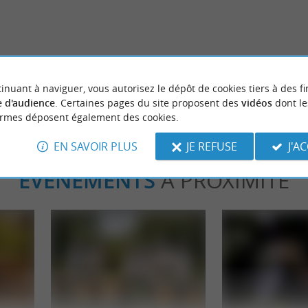
etite station balnéaire de Labenne
Que faire dans les Landes quand il
benne
5,7 km - Capbreton
inuant à naviguer, vous autorisez le dépôt de cookies tiers à des fi
 d'audience
. Certaines pages du site proposent des
vidéos
dont le
ormes déposent également des cookies.
EN SAVOIR PLUS
JE REFUSE
J'A
ÉVÈNEMENTS
À PROXIMITÉ