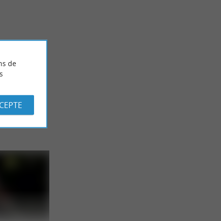
 pleut ?
Les plus beaux ports des Landes, parfaits pour se
détendre
5,7 km - Capbreton
ns de
s
CCEPTE