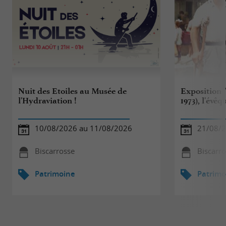
Nuit des Etoiles au Musée de
Exposition 
l'Hydraviation !
1973), l'évê
10/08/2026 au 11/08/2026
21/08/2
Biscarrosse
Biscarr
Patrimoine
Patrimo