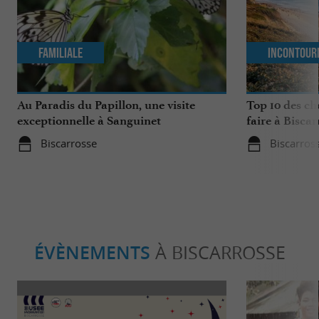
Familiale
Incontour
Au Paradis du Papillon, une visite
Top 10 des ch
exceptionnelle à Sanguinet
faire à Biscar
Biscarrosse
Biscarros
ÉVÈNEMENTS
À BISCARROSSE