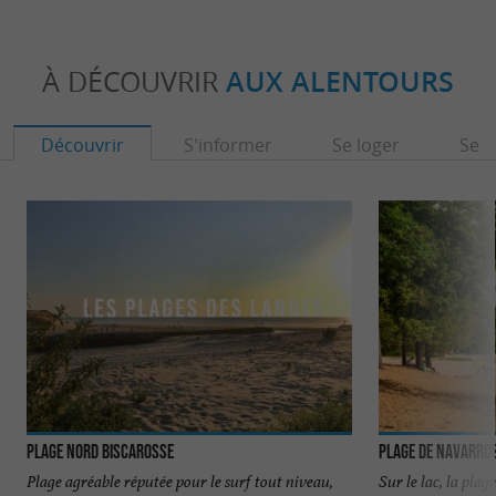
À DÉCOUVRIR
AUX ALENTOURS
Découvrir
S'informer
Se loger
Se r
Plage Nord Biscarosse
Plage de Navarros
Plage agréable réputée pour le surf tout niveau,
Sur le lac, la plage