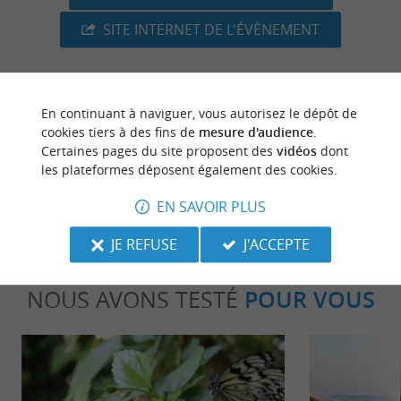
SITE INTERNET DE L'ÉVÈNEMENT
En continuant à naviguer, vous autorisez le dépôt de
dernière mise à jour :
08/07/2026 à 04:51:57
cookies tiers à des fins de
mesure d'audience
.
Certaines pages du site proposent des
vidéos
dont
Source :
Crédit photo :
Sirtaqui
-
Margaux Charente -
les plateformes déposent également des cookies.
CC BY-NC-ND 4.0
EN SAVOIR PLUS
JE REFUSE
J'ACCEPTE
NOUS AVONS TESTÉ
POUR VOUS