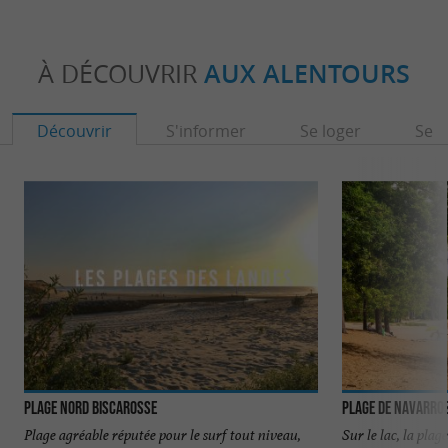
À DÉCOUVRIR
AUX ALENTOURS
Découvrir
S'informer
Se loger
Se r
Plage Nord Biscarosse
Plage de Navarros
Plage agréable réputée pour le surf tout niveau,
Sur le lac, la plage