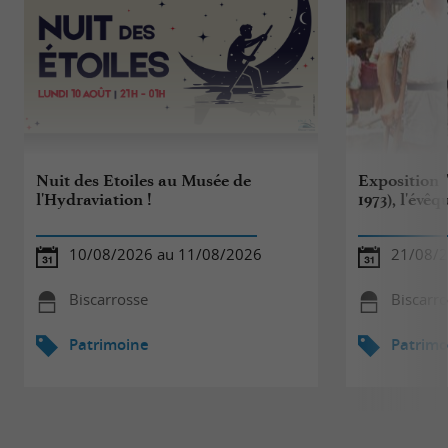
Nuit des Etoiles au Musée de
Exposition 
l'Hydraviation !
1973), l'évê
10/08/2026 au 11/08/2026
21/08/2
Biscarrosse
Biscarr
Patrimoine
Patrimo