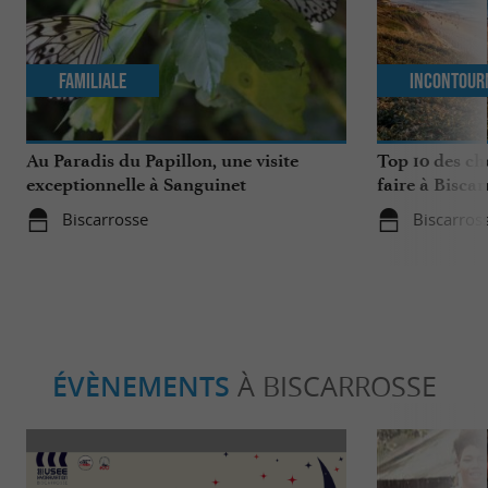
Familiale
Incontour
Au Paradis du Papillon, une visite
Top 10 des ch
exceptionnelle à Sanguinet
faire à Biscar
Biscarrosse
Biscarros
ÉVÈNEMENTS
À BISCARROSSE