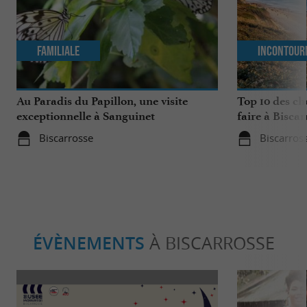
Familiale
Incontour
Au Paradis du Papillon, une visite
Top 10 des ch
exceptionnelle à Sanguinet
faire à Biscar
Biscarrosse
Biscarros
ÉVÈNEMENTS
À BISCARROSSE