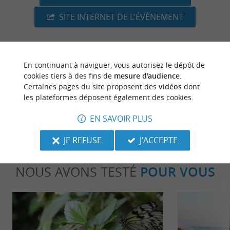
SITE INTERNET DE L'ÉVÈNEMENT
En continuant à naviguer, vous autorisez le dépôt de
dernière mise à jour :
08/07/2026 à 04:51:57
cookies tiers à des fins de
mesure d'audience
.
Certaines pages du site proposent des
vidéos
dont
Source :
Crédit photo :
Sirtaqui
-
Margaux Charente -
les plateformes déposent également des cookies.
CC BY-NC-ND 4.0
EN SAVOIR PLUS
JE REFUSE
J'ACCEPTE
NOUS AVONS TESTÉ
POUR VOUS