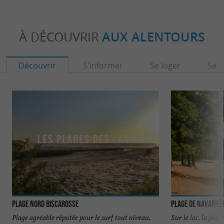
À DÉCOUVRIR
AUX ALENTOURS
Découvrir
S'informer
Se loger
Se r
Plage Nord Biscarosse
Plage de Navarros
Plage agréable réputée pour le surf tout niveau,
Sur le lac, la plage