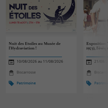
Nuit des Etoiles au Musée de
Exposition 
l'Hydraviation !
1973), l'évê
10/08/2026 au 11/08/2026
21/08/2
Biscarrosse
Biscarr
Patrimoine
Patrimo