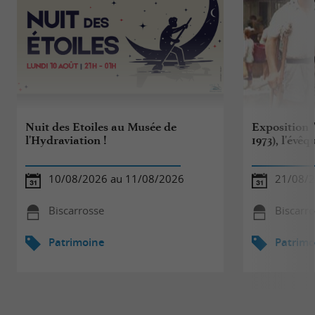
Nuit des Etoiles au Musée de
Exposition 
l'Hydraviation !
1973), l'évê
10/08/2026 au 11/08/2026
21/08/2
Biscarrosse
Biscarr
Patrimoine
Patrimo