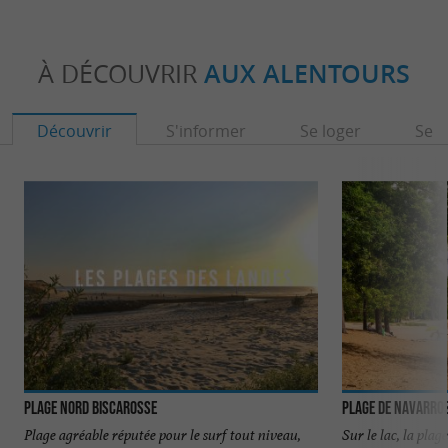
À DÉCOUVRIR
AUX ALENTOURS
Découvrir
S'informer
Se loger
Se r
Plage Nord Biscarosse
Plage de Navarros
Plage agréable réputée pour le surf tout niveau,
Sur le lac, la plage