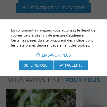
SITE INTERNET DE L'ÉVÈNEMENT
En continuant à naviguer, vous autorisez le dépôt de
dernière mise à jour :
08/07/2026 à 04:51:57
cookies tiers à des fins de
mesure d'audience
.
Certaines pages du site proposent des
vidéos
dont
Source :
Crédit photo :
Sirtaqui
-
Margaux Charente -
les plateformes déposent également des cookies.
CC BY-NC-ND 4.0
EN SAVOIR PLUS
JE REFUSE
J'ACCEPTE
NOUS AVONS TESTÉ
POUR VOUS