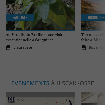
Familiale
Incontour
Au Paradis du Papillon, une visite
Top 10 des ch
exceptionnelle à Sanguinet
faire à Biscar
Biscarrosse
Biscarros
ÉVÈNEMENTS
À BISCARROSSE