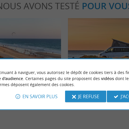
NOUS AVONS TESTÉ
POUR VOU
able
Séjours / Weekend
inuant à naviguer, vous autorisez le dépôt de cookies tiers à des fi
 d'audience
. Certaines pages du site proposent des
vidéos
dont le
ses incontournables à faire à
La Van Life dans les Landes
ormes déposent également des cookies.
EN SAVOIR PLUS
JE REFUSE
J'A
scarrosse
1,7 km - Biscarrosse