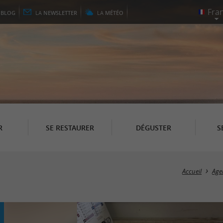
E
BLOG
LA
NEWSLETTER
LA
MÉTÉO
R
SE RESTAURER
DÉGUSTER
S
Accueil
Age