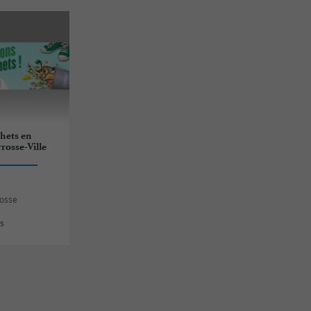
hets en
rrosse-Ville
rosse
es