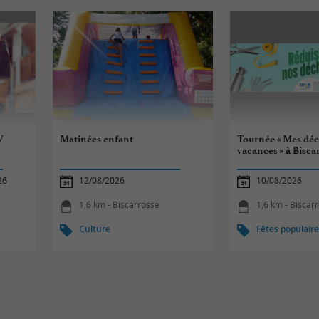
V
Matinées enfant
Tournée « Mes déc
vacances » à Bisca
26
12/08/2026
10/08/2026
1,6 km - Biscarrosse
1,6 km - Biscar
Culture
Fêtes populair