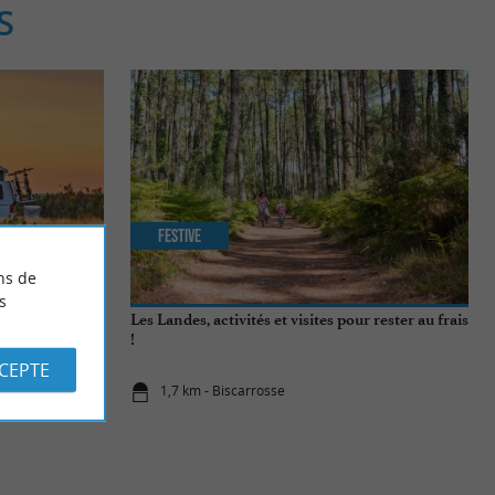
S
Festive
ns de
s
Les Landes, activités et visites pour rester au frais
!
CCEPTE
1,7 km - Biscarrosse