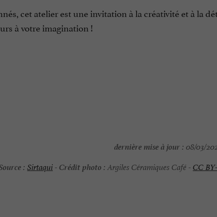
, cet atelier est une invitation à la créativité et à la dé
rs à votre imagination !
dernière mise à jour :
08/03/202
Source :
Crédit photo :
Sirtaqui
-
Argiles Céramiques Café -
CC BY