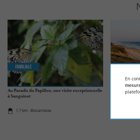
Familiale
Incontourn
En cont
mesure
Au Paradis du Papillon, une visite exceptionnelle
Top 10 des cho
platef
à Sanguinet
Biscarrosse
1,7 km - Biscarrosse
1,7 km - Bi