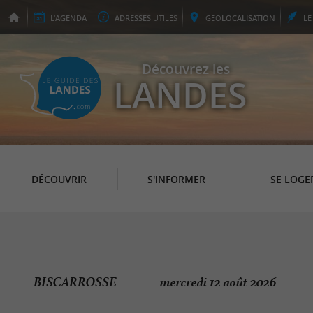
L'
AGENDA
ADRESSES
UTILES
GEO
LOCALISATION
L
Découvrez les
LANDES
DÉCOUVRIR
S'INFORMER
SE LOGE
BISCARROSSE
mercredi 12 août 2026