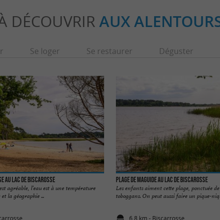
À DÉCOUVRIR
AUX ALENTOUR
r
Se loger
Se restaurer
Déguster
e au Lac de Biscarosse
Plage de Maguide au lac de Biscarosse
 est agréable, l’eau est à une température
Les enfants aiment cette plage, ponctuée de 
 et la géographie ...
toboggans. On peut aussi faire un pique-nique
scarrosse
6,8 km - Biscarrosse