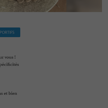
PORTIFS
ur vous !
écificités
ns et bien