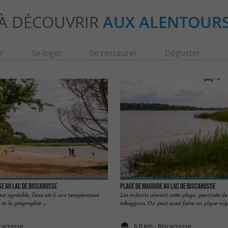
À DÉCOUVRIR
AUX ALENTOUR
r
Se loger
Se restaurer
Déguster
e au Lac de Biscarosse
Plage de Maguide au lac de Biscarosse
 est agréable, l’eau est à une température
Les enfants aiment cette plage, ponctuée de 
 et la géographie ...
toboggans. On peut aussi faire un pique-nique
scarrosse
6,8 km - Biscarrosse