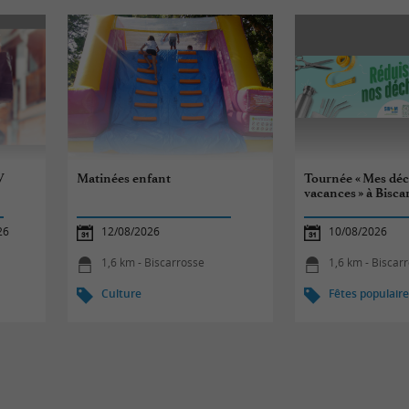
V
Matinées enfant
Tournée « Mes déc
vacances » à Bisca
26
12/08/2026
10/08/2026
1,6 km - Biscarrosse
1,6 km - Biscar
Culture
Fêtes populair