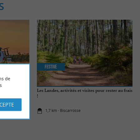
S
Festive
ns de
s
Les Landes, activités et visites pour rester au frais
!
CCEPTE
1,7 km - Biscarrosse