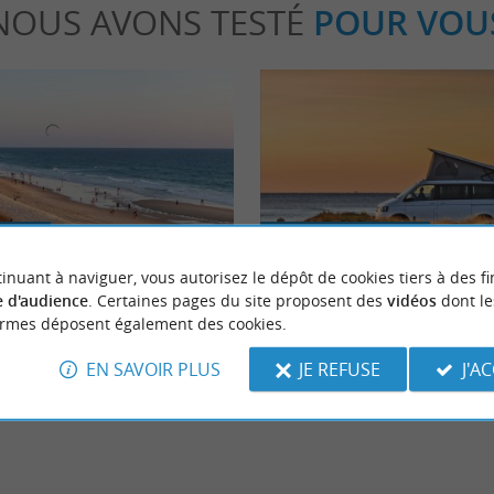
NOUS AVONS TESTÉ
POUR VOU
able
Séjours / Weekend
inuant à naviguer, vous autorisez le dépôt de cookies tiers à des fi
 d'audience
. Certaines pages du site proposent des
vidéos
dont le
ses incontournables à faire à
La Van Life dans les Landes
ormes déposent également des cookies.
EN SAVOIR PLUS
JE REFUSE
J'A
scarrosse
1,7 km - Biscarrosse