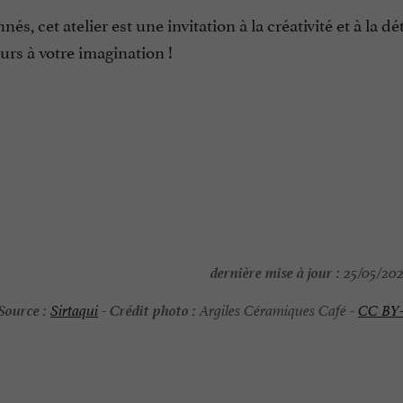
, cet atelier est une invitation à la créativité et à la dé
rs à votre imagination !
dernière mise à jour :
25/05/202
Source :
Crédit photo :
Sirtaqui
-
Argiles Céramiques Café -
CC BY