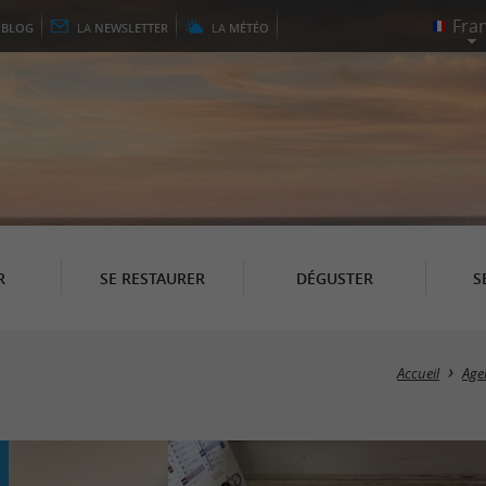
E
BLOG
LA
NEWSLETTER
LA
MÉTÉO
R
SE RESTAURER
DÉGUSTER
S
Accueil
Age