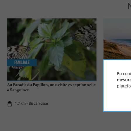
Familiale
Incontourn
En cont
mesure
Au Paradis du Papillon, une visite exceptionnelle
Top 10 des cho
platef
à Sanguinet
Biscarrosse
1,7 km - Biscarrosse
1,7 km - Bi