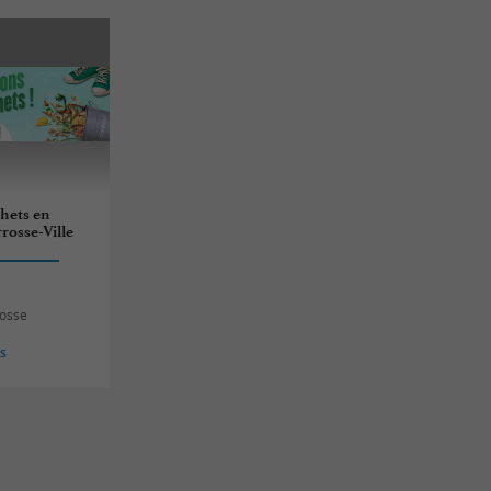
hets en
rrosse-Ville
rosse
es