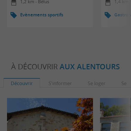
1,2 km - Bélus
1,4 km -
Evènements sportifs
Gastro
À DÉCOUVRIR
AUX ALENTOURS
Découvrir
S'informer
Se loger
Se r