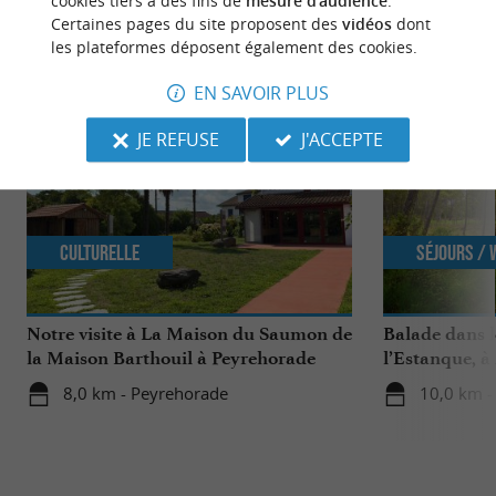
cookies tiers à des fins de
mesure d'audience
.
Certaines pages du site proposent des
vidéos
dont
NOUS AVONS TESTÉ
POUR VOUS
les plateformes déposent également des cookies.
EN SAVOIR PLUS
JE REFUSE
J'ACCEPTE
Culturelle
Séjours /
Notre visite à La Maison du Saumon de
Balade dans l
la Maison Barthouil à Peyrehorade
l’Estanque, à
8,0 km - Peyrehorade
10,0 km -