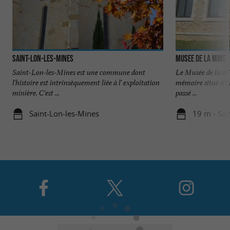
Saint-Lon-les-Mines
Musee de la mine
Saint-Lon-les-Mines est une commune dont
Le Musée de la min
l'histoire est intrinsèquement liée à l' exploitation
mémoire situé à Sa
minière. C'est ...
passé ...
Saint-Lon-les-Mines
19 m - Sai