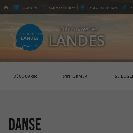
L'
AGENDA
ADRESSES
UTILES
GEO
LOCALISATION
L
Découvrez les
LANDES
DÉCOUVRIR
S'INFORMER
SE LOGE
Danse