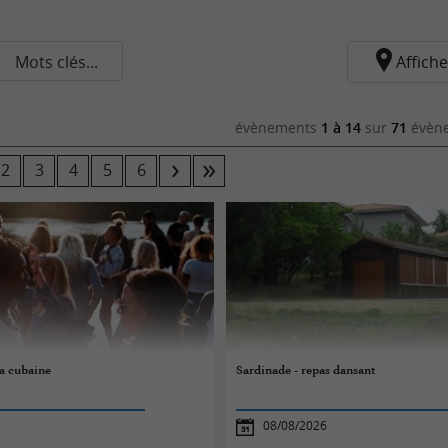
Mots clés...
Affiche
évènements
1 à 14
sur
71
évène
2
3
4
5
6
sa cubaine
Sardinade - repas dansant
08/08/2026