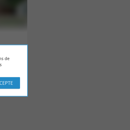
ns de
s
CCEPTE