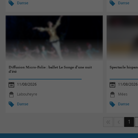
Danse
Danse
Diffusion Micro-Folie : ballet Le Songe d’une nuit
Spectacle hispan
d’été
11/08/2026
11/08/2026
Labouheyre
Mées
Danse
Danse
1