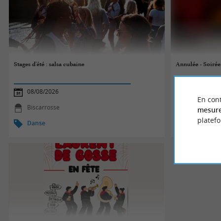
Stages d'été : salsa cubaine
Annulée - Soirée
08/08/2026
08/08/2026
En cont
Biscarrosse
Dax
mesure
platef
Danse
Danse