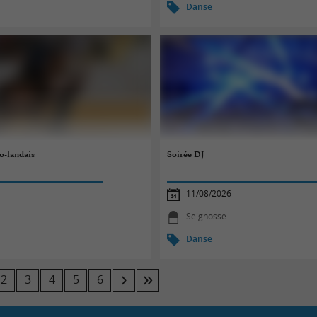
Danse
o-landais
Soirée DJ
11/08/2026
Seignosse
Danse
2
3
4
5
6