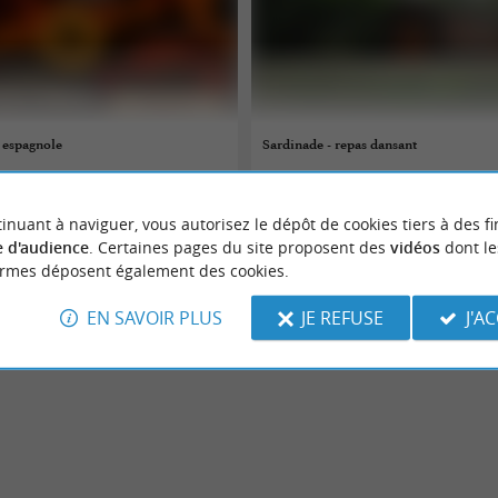
 espagnole
Sardinade - repas dansant
08/08/2026
inuant à naviguer, vous autorisez le dépôt de cookies tiers à des fi
Biscarrosse
 d'audience
. Certaines pages du site proposent des
vidéos
dont le
ormes déposent également des cookies.
Danse
EN SAVOIR PLUS
JE REFUSE
J'A