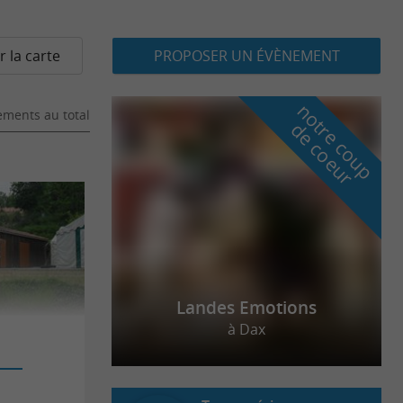
r la carte
PROPOSER UN ÉVÈNEMENT
n
o
t
e
c
o
u
p
e
c
o
e
u
ments au total
r
d
r
Landes Emotions
à Dax