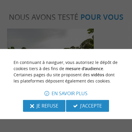
NOUS AVONS TESTÉ
POUR VOUS
En continuant à naviguer, vous autorisez le dépôt de
cookies tiers à des fins de
mesure d'audience
.
Familiale
Incontour
Certaines pages du site proposent des
vidéos
dont
les plateformes déposent également des cookies.
EN SAVOIR PLUS
Le Top des activités gratuites à faire
Le Top 10 des
avec les enfants dans les Landes !
vacances à M
JE REFUSE
J'ACCEPTE
106 m - Mimizan
106 m - 