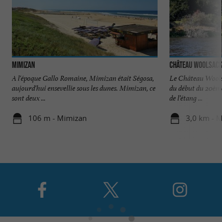
Mimizan
Château Woolsac
A l'époque Gallo Romaine, Mimizan était Ségosa,
Le Château Wools
aujourd'hui ensevellie sous les dunes. Mimizan, ce
du début du 20ème 
sont deux ...
de l’étang ...
106 m - Mimizan
3,0 km - 