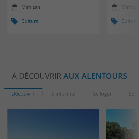
Mimizan
Mimiza
Culture
Culture
À DÉCOUVRIR
AUX ALENTOURS
Découvrir
S'informer
Se loger
Se r