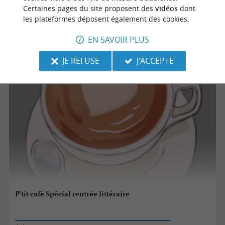
Certaines pages du site proposent des
vidéos
dont
28/10/2026
les plateformes déposent également des cookies.
Mimizan
EN SAVOIR PLUS
Culture
JE REFUSE
J'ACCEPTE
P’tit café Spécial rentrée littéraire