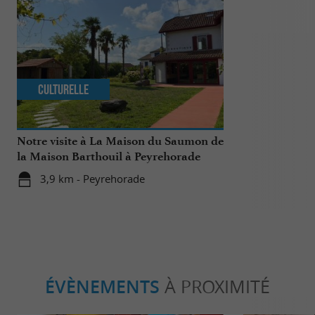
Culturelle
Gourmand
Notre visite à La Maison du Saumon de
Terafeu Teraf
la Maison Barthouil à Peyrehorade
artisanale po
savoureuse
3,9 km - Peyrehorade
18,4 km - 
ÉVÈNEMENTS
À PROXIMITÉ