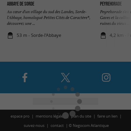
Abbaye de Sorde
Peyrehorade
Au cœur d'un village du sud des Landes, Sorde-
Peyrehorade s'est
l'Abbaye, homologué Petites Cités de Caractère®,
Gaves et la collin
découvrez une ...
ruines du vieux ...
53 m - Sorde-l'Abbaye
4,2 km - 
espace pro
mentions légales
plan du site
faire un lien
suivez-nous
contact
©
Negocom Atlantique