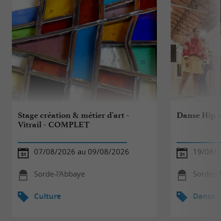
Stage création & métier d'art -
Danse Hip H
Vitrail - COMPLET
07/08/2026 au 09/08/2026
19/08/
Sorde-l'Abbaye
Sorde-l
Culture
Danse