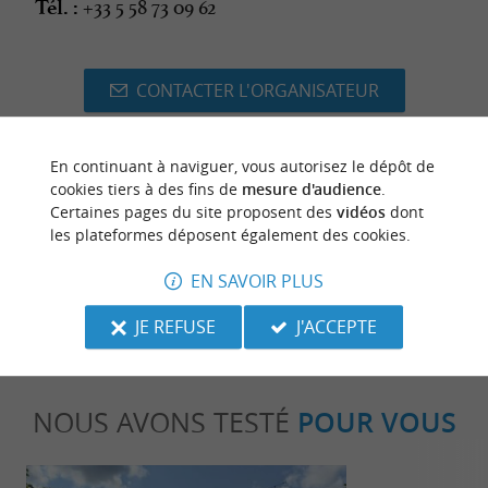
+33 5 58 73 09 62
Tél. :
CONTACTER L'ORGANISATEUR
En continuant à naviguer, vous autorisez le dépôt de
cookies tiers à des fins de
mesure d'audience
.
dernière mise à jour :
14/06/2026 à 02:23:36
Certaines pages du site proposent des
vidéos
dont
les plateformes déposent également des cookies.
Source :
Image d'illustration non
Sirtaqui
-
EN SAVOIR PLUS
contractuelle
JE REFUSE
J'ACCEPTE
NOUS AVONS TESTÉ
POUR VOUS