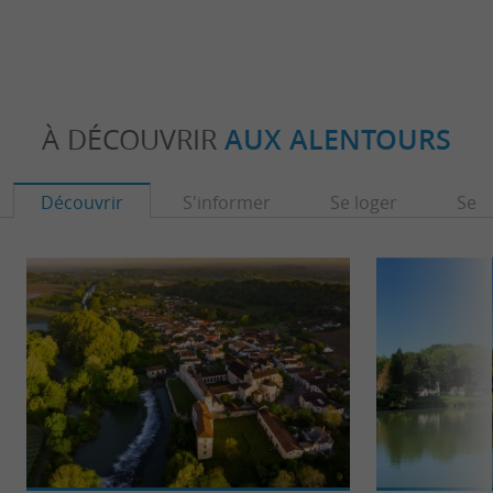
À DÉCOUVRIR
AUX ALENTOURS
Découvrir
S'informer
Se loger
Se r