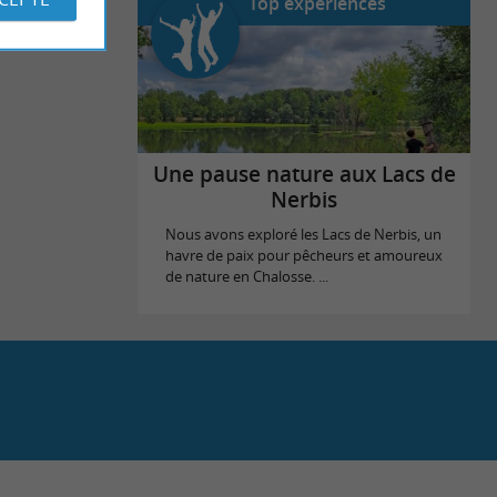
Top expériences
Une pause nature aux Lacs de
Nerbis
Nous avons exploré les Lacs de Nerbis, un
havre de paix pour pêcheurs et amoureux
de nature en Chalosse. ...