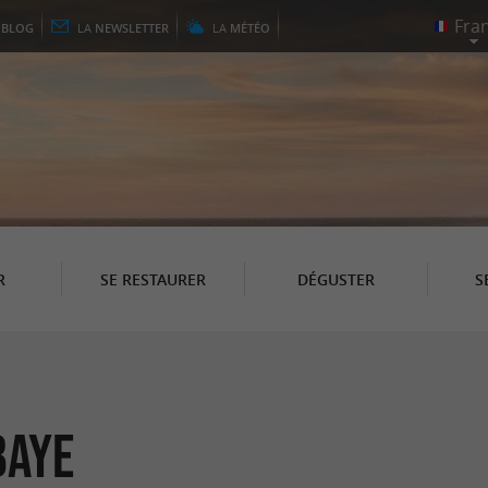
E
BLOG
LA
NEWSLETTER
LA
MÉTÉO
R
SE RESTAURER
DÉGUSTER
S
baye