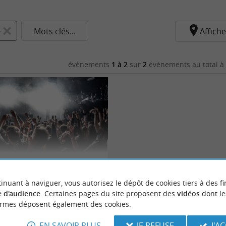
e
Mots clés...
Affiche
évènements
1 à 2
sur
2
évènements au total
à 
e - Nocturnes
inuant à naviguer, vous autorisez le dépôt de cookies tiers à des fi
 d'audience
. Certaines pages du site proposent des
vidéos
dont le
ormes déposent également des cookies.
baye
EN SAVOIR PLUS
JE REFUSE
J'A