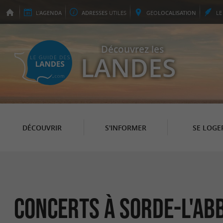
L'
AGENDA
ADRESSES
UTILES
GEO
LOCALISATION
L
Découvrez les
LANDES
DÉCOUVRIR
S'INFORMER
SE LOGE
Concerts à Sorde-l'Ab