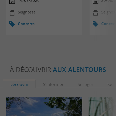
14/08/2026
20/08/
Seignosse
Seignos
Concerts
Concert
À DÉCOUVRIR
AUX ALENTOURS
Découvrir
S'informer
Se loger
Se r