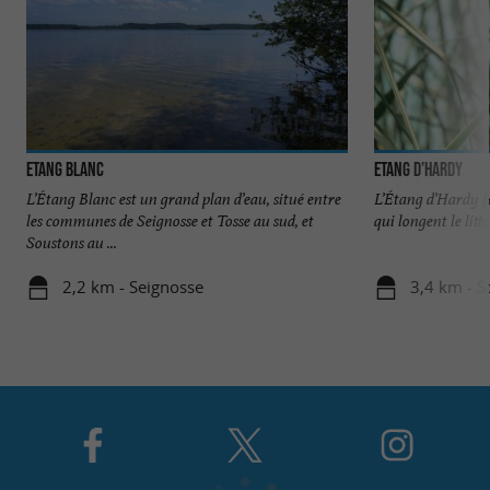
Etang Blanc
Etang d’Hardy
L’Étang Blanc est un grand plan d’eau, situé entre
L’Étang d’Hardy fai
les communes de Seignosse et Tosse au sud, et
qui longent le litt
Soustons au ...
2,2 km - Seignosse
3,4 km - S