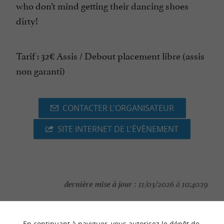
who don’t mind getting their dancing shoes
dirty!
Tarif : 32€ Assis / Debout placement libre (assis
non garanti)
CONTACTER L'ORGANISATEUR
SITE INTERNET DE L'ÉVÈNEMENT
dernière mise à jour :
11/03/2026 à 10:40:19
Source :
Evènement proposé par un internaute
En continuant à naviguer, vous autorisez le dépôt de