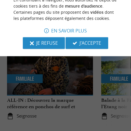
cookies tiers à des fins de
mesure d'audience
.
Certaines pages du site proposent des
vidéos
dont
les plateformes déposent également des cookies.
NOUS AVONS TESTÉ
POUR VOUS
EN SAVOIR PLUS
JE REFUSE
J'ACCEPTE
Familiale
Familiale
ALL-IN : Découvrez la marque
Balade à la R
référence en ponchos de surf et
l’Etang noir
accessoires de sports nautiques !
Seignosse
Seignosse