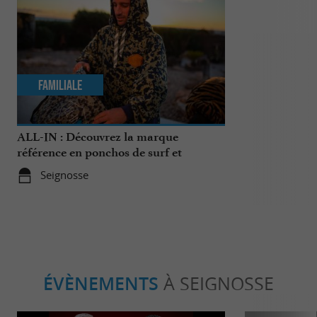
Familiale
Familiale
ALL-IN : Découvrez la marque
Balade à la R
référence en ponchos de surf et
l’Etang noir
accessoires de sports nautiques !
Seignosse
Seignosse
ÉVÈNEMENTS
À SEIGNOSSE