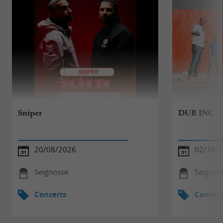
Sniper
DUB INC
20/08/2026
02/10/
Seignosse
Seignos
Concerts
Concert