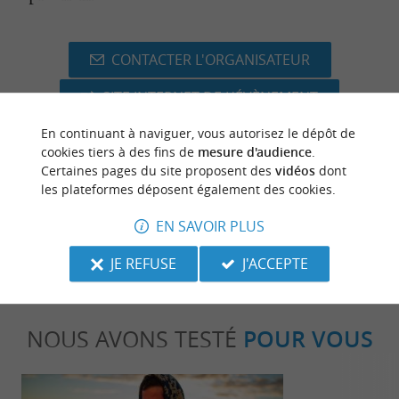
CONTACTER L'ORGANISATEUR
SITE INTERNET DE L'ÉVÈNEMENT
En continuant à naviguer, vous autorisez le dépôt de
cookies tiers à des fins de
mesure d'audience
.
Certaines pages du site proposent des
vidéos
dont
les plateformes déposent également des cookies.
dernière mise à jour :
09/03/2026 à 11:48:41
EN SAVOIR PLUS
Source :
Evènement proposé par un internaute
JE REFUSE
J'ACCEPTE
NOUS AVONS TESTÉ
POUR VOUS