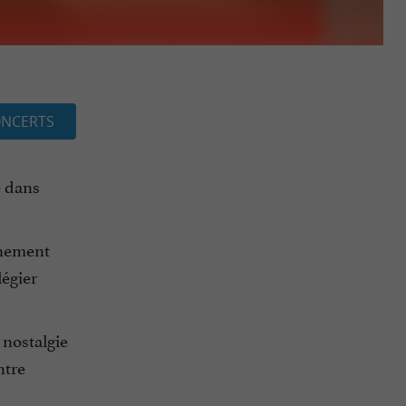
NCERTS
e dans
chement
légier
 nostalgie
ntre