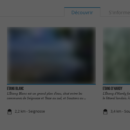
Découvrir
S'informe
Etang Blanc
Etang d’Hardy
L’Étang Blanc est un grand plan d’eau, situé entre les
L’Étang d’Hardy fai
communes de Seignosse et Tosse au sud, et Soustons au ...
le littoral landais. À
2,2 km - Seignosse
3,4 km - So