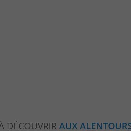
éserve
Exposition de peinture et
Pala d'or
sculpture
26
12/07/2026 au 19/08/2026
07/08/2026
825 m - Seignosse
830 m - Seigno
Expositions
Evènements spo
À DÉCOUVRIR
AUX ALENTOUR