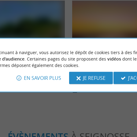
Incontournable
inuant à naviguer, vous autorisez le dépôt de cookies tiers à des fi
 d'audience
. Certaines pages du site proposent des
vidéos
dont le
ormes déposent également des cookies.
erve Naturelle de l’Etang noir
Les plus beaux spots photos des 
EN SAVOIR PLUS
JE REFUSE
J'A
5,1 km - Soort-Hossegor
ÉVÈNEMENTS
À SEIGNOSSE