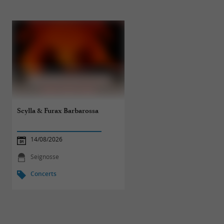
Scylla & Furax Barbarossa
Sniper
14/08/2026
20/08/2026
Seignosse
Seignosse
Concerts
Concerts