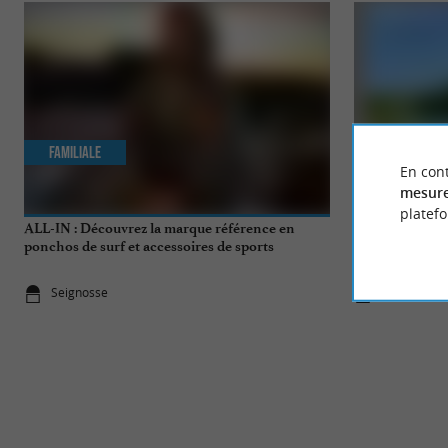
Familiale
Familiale
En cont
mesure
platef
ALL-IN : Découvrez la marque référence en
Balade à la Rés
ponchos de surf et accessoires de sports
nautiques !
Seignosse
Seignosse