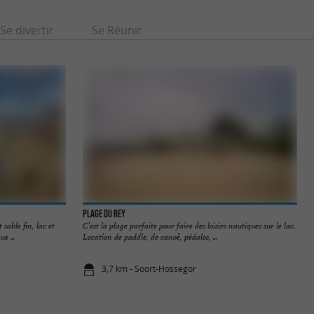
Se divertir
Se Réunir
Plage du Rey
sable fin, lac et
C’est la plage parfaite pour faire des loisirs nautiques sur le lac.
e ...
Location de paddle, de canoë, pédalos, ...
3,7 km - Soort-Hossegor