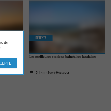
Détente
ns de
s
Landes
Les meilleures stations balnéaires landaises
CCEPTE
5,1 km - Soort-Hossegor