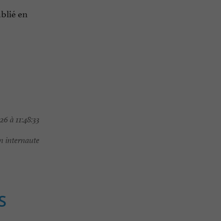
ublié en
6 à 11:48:33
 internaute
S