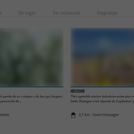
r
Se loger
Se restaurer
Déguster
Hossegor
t partie de ce « réseau » de lacs qui longent
Très agréable station balnéaire entre pins et 
 proximité de ...
forêt. Hossegor n'est séparée de Capbreton qu
ustons
3,7 km - Soort-Hossegor