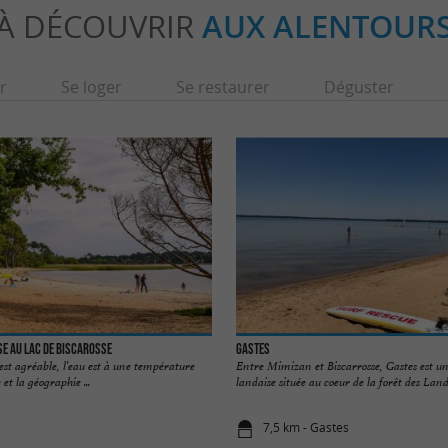
À DÉCOUVRIR
AUX ALENTOUR
r
Se loger
Se restaurer
Déguster
e au Lac de Biscarosse
Gastes
 est agréable, l’eau est à une température
Entre Mimizan et Biscarrosse, Gastes est
 et la géographie ...
landaise située au coeur de la forêt des Lande
7,5 km - Gastes