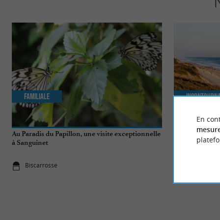
Familiale
Incontourn
En cont
mesure
Au Paradis du Papillon, une visite exceptionnelle
Top 10 des cho
platef
à Sanguinet
Biscarrosse
Biscarrosse
Biscarrosse