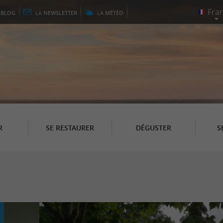
E
BLOG
LA
NEWSLETTER
LA
MÉTÉO
R
SE RESTAURER
DÉGUSTER
S