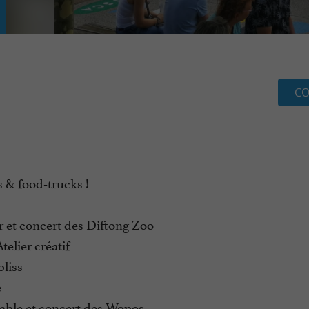
CO
 & food-trucks !
ur et concert des Diftong Zoo
telier créatif
bliss
e
flable et concert des Wopos