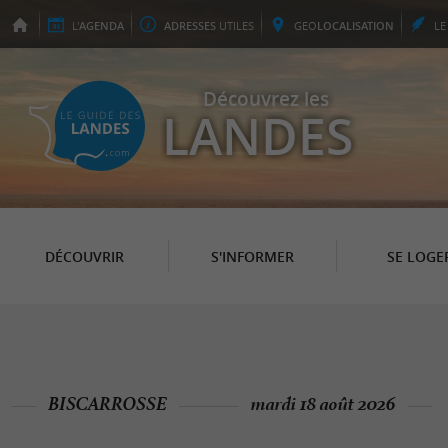
L'
AGENDA
ADRESSES
UTILES
GEO
LOCALISATION
L
Découvrez les
LANDES
DÉCOUVRIR
S'INFORMER
SE LOGE
BISCARROSSE
mardi 18 août 2026