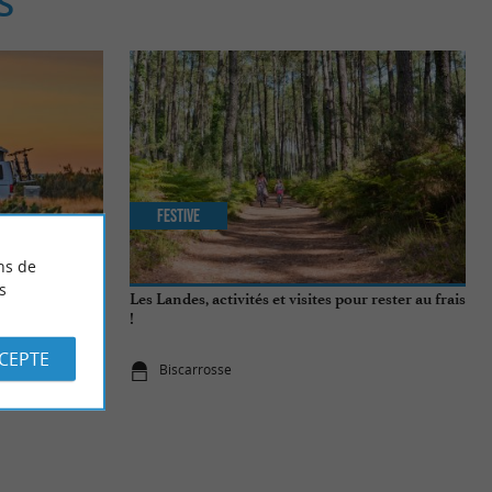
S
Festive
ns de
s
Les Landes, activités et visites pour rester au frais
!
CCEPTE
Biscarrosse