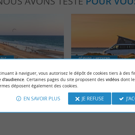
NOUS AVONS TESTÉ
POUR VOU
able
Séjours / Weekend
inuant à naviguer, vous autorisez le dépôt de cookies tiers à des fi
 d'audience
. Certaines pages du site proposent des
vidéos
dont le
ses incontournables à faire à
La Van Life dans les Landes
ormes déposent également des cookies.
EN SAVOIR PLUS
JE REFUSE
J'A
Biscarrosse