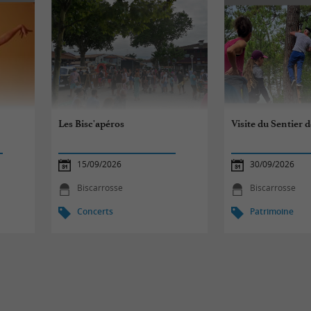
e
Les Bisc'apéros
Visite du Sentier d
15/09/2026
30/09/2026
Biscarrosse
Biscarrosse
Concerts
Patrimoine