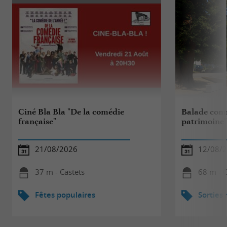
Ciné Bla Bla "De la comédie
Balade comm
française"
patrimoine
21/08/2026
12/08/
37 m - Castets
68 m - C
Fêtes populaires
Sorties