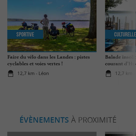
Sportive
Culturell
Faire du vélo dans les Landes : pistes
Balade insoli
cyclables et voies vertes !
courant d’Hu
12,7 km - Léon
12,7 km -
ÉVÈNEMENTS
À PROXIMITÉ