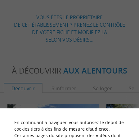
VOUS ÊTES LE PROPRIÉTAIRE
DE CET ÉTABLISSEMENT ? PRENEZ LE CONTRÔLE
DE VOTRE FICHE ET MODIFIEZ LA
SELON VOS DÉSIRS...
À DÉCOUVRIR
AUX ALENTOURS
Découvrir
S'informer
Se loger
Se r
En continuant à naviguer, vous autorisez le dépôt de
cookies tiers à des fins de
mesure d'audience
.
Certaines pages du site proposent des
vidéos
dont