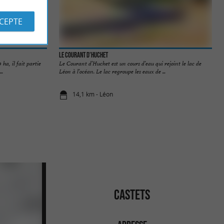
CCEPTE
Le Courant d'Huchet
ha, il fait partie
Le Courant d’Huchet est un cours d’eau qui rejoint le lac de
..
Léon à l’océan. Le lac regroupe les eaux de ...
14,1 km - Léon
CASTETS