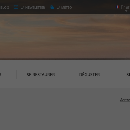
E
BLOG
LA
NEWSLETTER
LA
MÉTÉO
R
SE RESTAURER
DÉGUSTER
S
Accuei