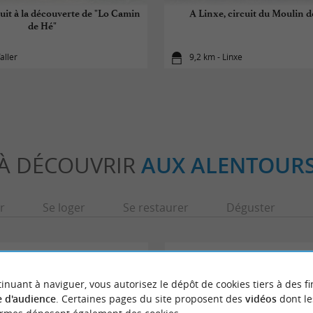
rcuit à la découverte de "Lo Camin
A Linxe, circuit du Moulin 
de Hé"
aller
9,2 km - Linxe
À DÉCOUVRIR
AUX ALENTOUR
r
Se loger
Se restaurer
Déguster
inuant à naviguer, vous autorisez le dépôt de cookies tiers à des fi
 d'audience
. Certaines pages du site proposent des
vidéos
dont le