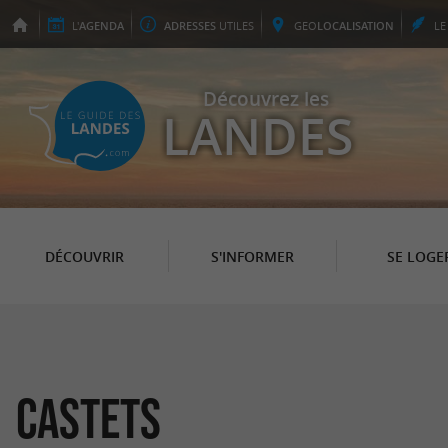
L'
AGENDA
ADRESSES
UTILES
GEO
LOCALISATION
L
Découvrez les
LANDES
DÉCOUVRIR
S'INFORMER
SE LOGE
Castets