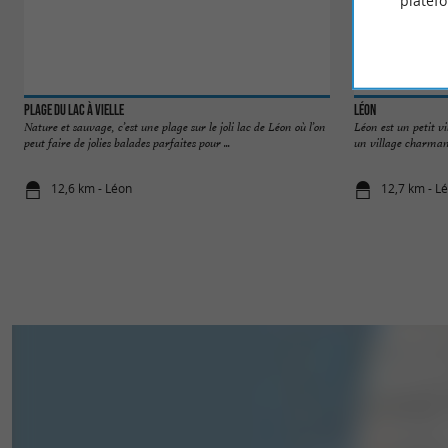
platef
Plage du Lac à Vielle
Léon
Nature et sauvage, c’est une plage sur le joli lac de Léon où l’on
Léon est un petit vi
peut faire de jolies balades parfaites pour ...
un village charmant
12,6 km - Léon
12,7 km - L