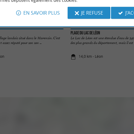
ormes déposent également des cookies.
EN SAVOIR PLUS
JE REFUSE
J'A
Plage du Lac de Léon
llage landais situé dans le Marensin. C’est
Le Lac de Léon est une étendue d’eau de 340 
 assez réputé pour son son ...
des plus grands du département, mais il est .
éon
14,0 km - Léon