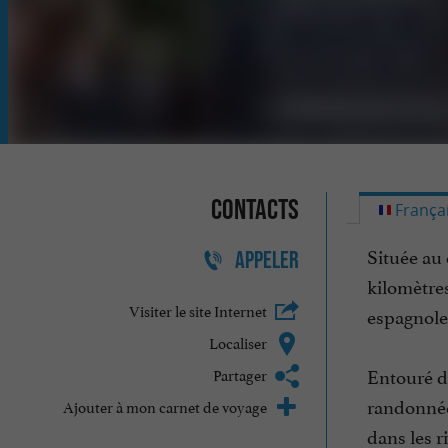
Contacts
França
Située au
APPELER
kilomètres
Visiter le site Internet
espagnole
Localiser
Entouré d’
Partager
randonnée
Ajouter à mon carnet de voyage
dans les r