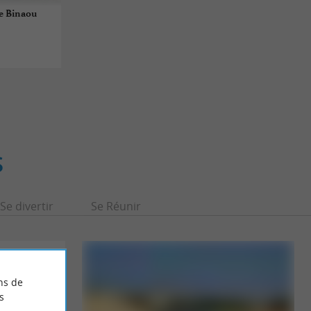
de Binaou
S
Se divertir
Se Réunir
ns de
s