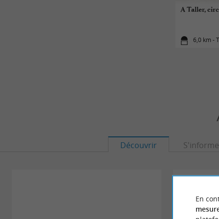
A Taller, ci
6,0 km - T
Découvrir
S'informe
En cont
mesure