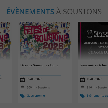
ÉVÈNEMENTS
À SOUSTONS
Fêtes de Soustons - Jour 4
Rencontres échec
26
09/08/2026
10/08/2026
260 m - Soustons
316 m - Sousto
Gastronomie
Evènements spo