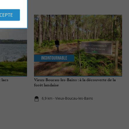
S
CCEPTE
Incontournable
 lacs
Vieux-Boucau-les-Bains : à la découverte de la
forêt landaise
6,9 km - Vieux-Boucau-les-Bains