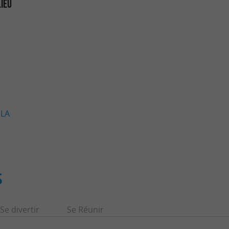
LIEU
 LA
S
Se divertir
Se Réunir