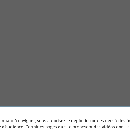
nes
Lac Azur
tang de Soustons, près de la source du
Sur le littoral landais, au niveau de Souston
, vous trouverez un lieu ...
sympathique commune les pieds dans l’eau. N
ustons
3,7 km - Azur
inuant à naviguer, vous autorisez le dépôt de cookies tiers à des fi
 d'audience
. Certaines pages du site proposent des
vidéos
dont le