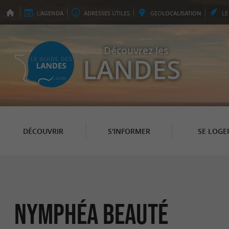
L'
AGENDA
ADRESSES
UTILES
GEO
LOCALISATION
L
Découvrez les
LANDES
DÉCOUVRIR
S'INFORMER
SE LOGE
Nymphéa Beauté