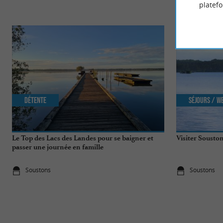
platef
Détente
Séjours / W
Le Top des Lacs des Landes pour se baigner et
Visiter Souston
passer une journée en famille
Soustons
Soustons