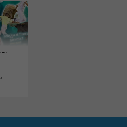
eurs
ns