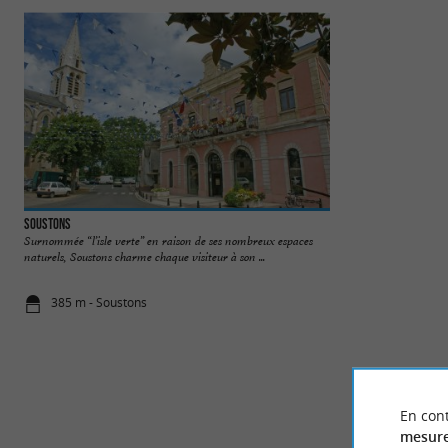
Soustons
La pointe des verg
Surnommée “l’isle verte” en raison de ses nombreux espaces
Sur les rives de l’É
naturels, Soustons charme chaque visiteur à son ...
Courant de Soustons
385 m - Soustons
1,2 km - So
En cont
mesure