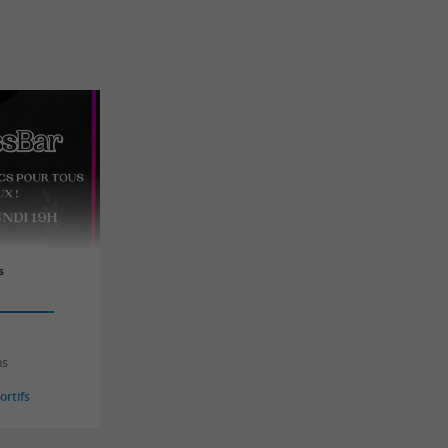
s
ns
rtifs