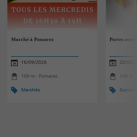
Marché à Pomarez
Portes ouver
16/09/2026
20/08/
109 m - Pomarez
149 m -
Marchés
Gastro