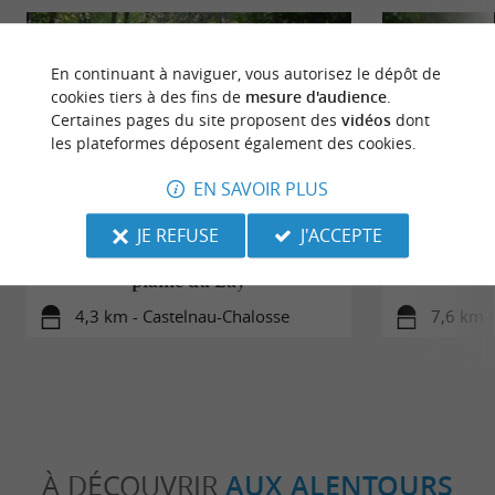
En continuant à naviguer, vous autorisez le dépôt de
cookies tiers à des fins de
mesure d'audience
.
Certaines pages du site proposent des
vidéos
dont
les plateformes déposent également des cookies.
EN SAVOIR PLUS
JE REFUSE
J'ACCEPTE
A Castelnau Chalosse, circuit de la
Amou,
plaine du Luy
4,3 km - Castelnau-Chalosse
7,6 km 
À DÉCOUVRIR
AUX ALENTOURS