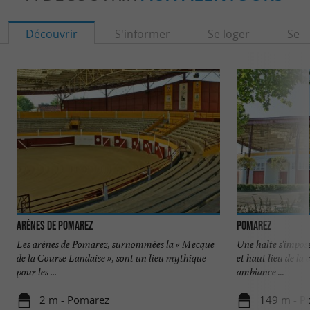
Découvrir
S'informer
Se loger
Se r
Arènes de Pomarez
Pomarez
Les arènes de Pomarez, surnommées la « Mecque
Une halte s'impos
de la Course Landaise », sont un lieu mythique
et haut lieu de la
pour les ...
ambiance ...
2 m - Pomarez
149 m - P