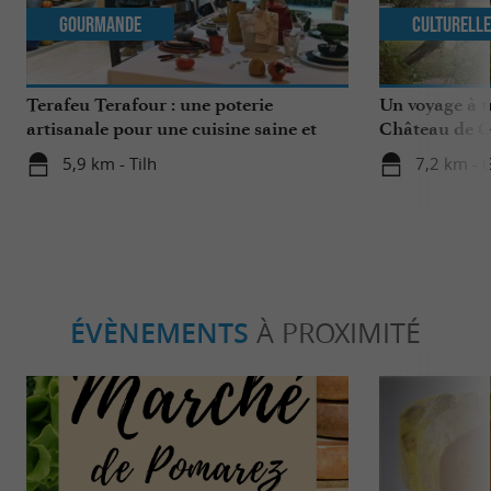
Gourmande
Culturell
Terafeu Terafour : une poterie
Un voyage à t
artisanale pour une cuisine saine et
Château de G
savoureuse
5,9 km - Tilh
7,2 km - 
ÉVÈNEMENTS
À PROXIMITÉ