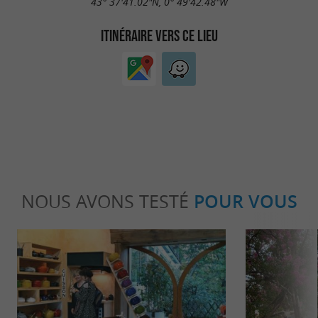
43° 37'41.02"N, 0° 49'42.48"W
ITINÉRAIRE VERS CE LIEU
NOUS AVONS TESTÉ
POUR VOUS