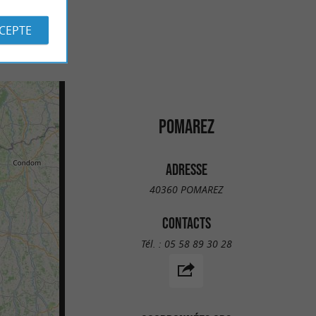
CCEPTE
POMAREZ
ADRESSE
40360 POMAREZ
CONTACTS
Tél. :
05 58 89 30 28