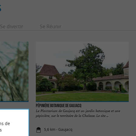
S
Se divertir
Se Réunir
Pépinière Botanique de Gaujacq
 toutes sortes
Le Plantarium de Gaujacq est un jardin botanique et une
ferez ...
pépinière, sur le territoire de la Chalosse. Le site ...
ns de
s
5,6 km - Gaujacq