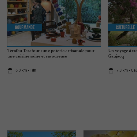
Gourmande
Culturelle
Terafeu Terafour : une poterie artisanale pour
Un voyage à tr
une cuisine saine et savoureuse
Gaujacq
6,0 km - Tilh
7,3 km - Ga