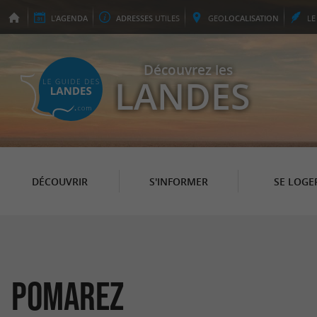
L'
AGENDA
ADRESSES
UTILES
GEO
LOCALISATION
L
Découvrez les
LANDES
DÉCOUVRIR
S'INFORMER
SE LOGE
Pomarez