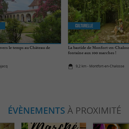
Culturelle
avers le temps au Château de
La bastide de Monfort-en-Chaloss
fontaine aux 100 marches !
ujacq
9,2 km - Montfort-en-Chalosse
ÉVÈNEMENTS
À PROXIMITÉ