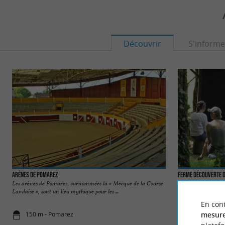
Découvrir
S'informe
Arènes de Pomarez
Ferme Découverte 
Les arènes de Pomarez, surnommées la « Mecque de la Course
La Ferme Découvert
Landaise », sont un lieu mythique pour les ...
canards et autres a
En cont
mesure
150 m - Pomarez
4,3 km - Do