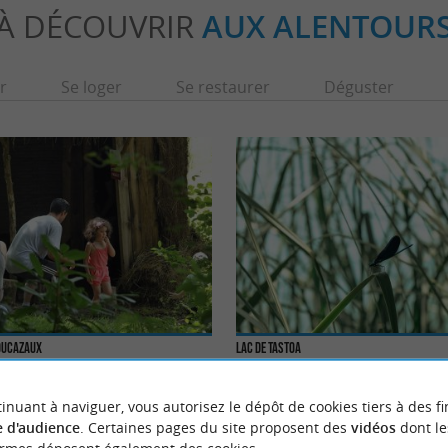
À DÉCOUVRIR
AUX ALENTOUR
r
Se loger
Se restaurer
Déguster
Ducazaux
Lac de Tastoa
e Ducazaux est une ferme d’élevage de
Près de Pomarez, le Lac de Tastoa vous offre
nimaux domestiques. Elle bénéficie ...
d’activités nature. Le long de ses berges, vous 
inuant à naviguer, vous autorisez le dépôt de cookies tiers à des fi
 d'audience
. Certaines pages du site proposent des
vidéos
dont le
nzacq
5,3 km - Pomarez