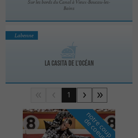
Sur les bords du Canal à Vieux-Boucau-les-
Bains
Labenne
La Casita de l'océan
1
n
o
t
e
c
o
u
p
e
c
o
e
u
r
d
r