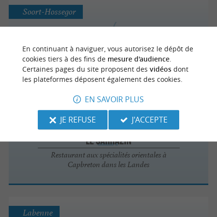
Soort-Hossegor
Santosha Hossegor
En continuant à naviguer, vous autorisez le dépôt de
Une explosion de saveurs exotiques à
cookies tiers à des fins de
mesure d'audience
.
Hossegor
Certaines pages du site proposent des
vidéos
dont
les plateformes déposent également des cookies.
EN SAVOIR PLUS
Capbreton
JE REFUSE
J'ACCEPTE
Le Sarrazin
Restaurant aux spécialités orientales à
Capbreton dans les Landes
Labenne