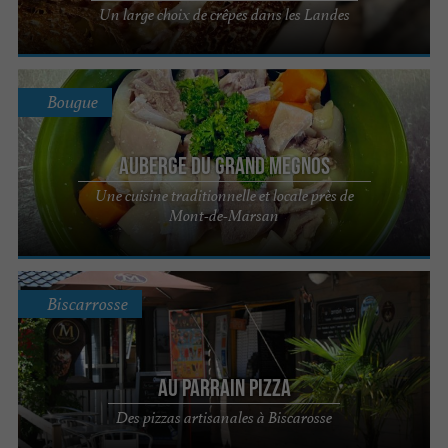
Un large choix de crêpes dans les Landes
Bougue
Auberge du Grand Megnos
Une cuisine traditionnelle et locale près de
Mont-de-Marsan
Biscarrosse
Au Parrain Pizza
Des pizzas artisanales à Biscarosse