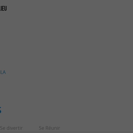
LIEU
 LA
S
Se divertir
Se Réunir