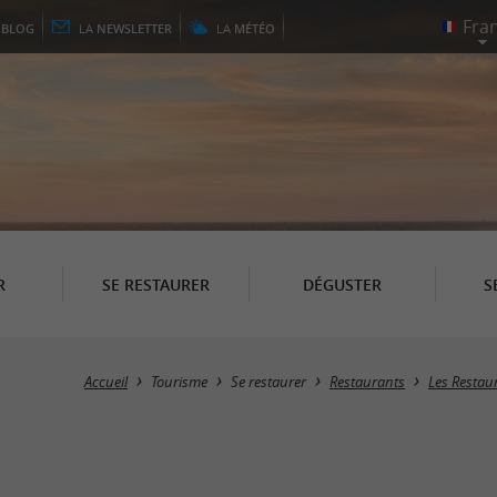
E
BLOG
LA
NEWSLETTER
LA
MÉTÉO
R
SE RESTAURER
DÉGUSTER
S
Accueil
Tourisme
Se restaurer
Restaurants
Les Restau