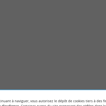
Jardin des Barthes
n grand plan d’eau, situé entre les
Le Jardin des Barthes se trouve dans une z
se et Tosse au sud, et Soustons au ...
sillonnée de canaux et de ruisseaux, à proxi
ignosse
8,4 km - Saubrigues
inuant à naviguer, vous autorisez le dépôt de cookies tiers à des fi
 d'audience
. Certaines pages du site proposent des
vidéos
dont le