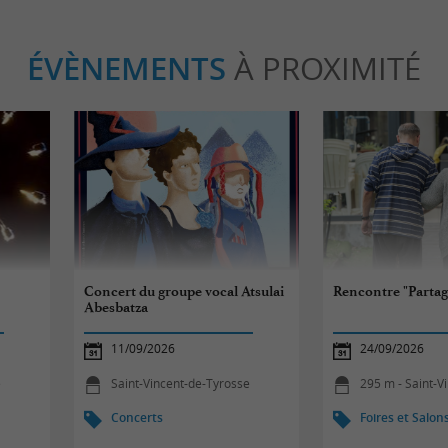
ÉVÈNEMENTS
À PROXIMITÉ
Concert du groupe vocal Atsulai
Rencontre "Partag
Abesbatza
11/09/2026
24/09/2026
e
Saint-Vincent-de-Tyrosse
295 m - Saint-Vin
Concerts
Foires et Salon