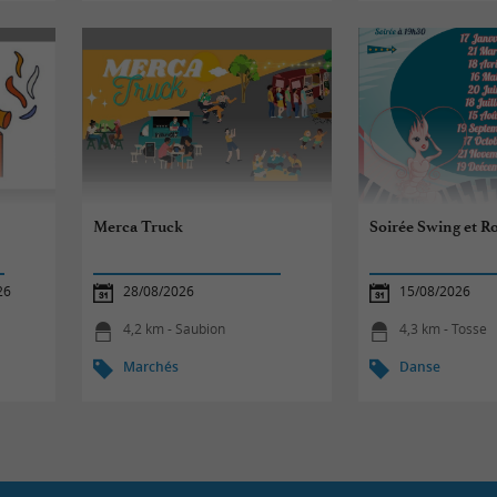
Merca Truck
Soirée Swing et R
26
28/08/2026
15/08/2026
4,2 km - Saubion
4,3 km - Tosse
Marchés
Danse