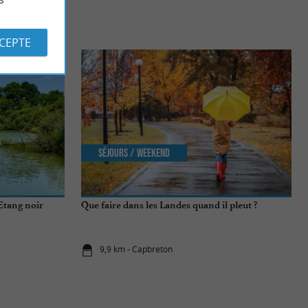
S
CCEPTE
Séjours / Weekend
’Etang noir
Que faire dans les Landes quand il pleut ?
9,9 km - Capbreton