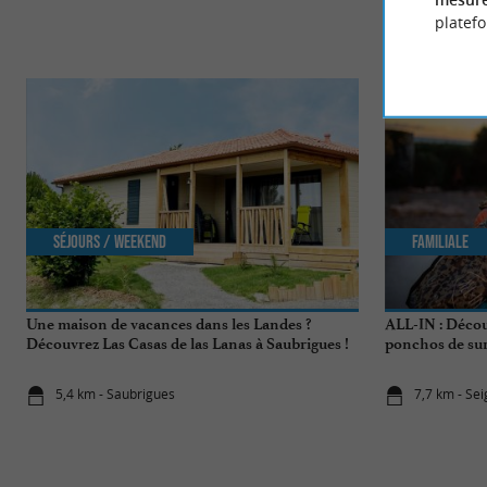
platef
Séjours / Weekend
Familiale
Une maison de vacances dans les Landes ?
ALL-IN : Décou
Découvrez Las Casas de las Lanas à Saubrigues !
ponchos de surf
nautiques !
5,4 km - Saubrigues
7,7 km - Se