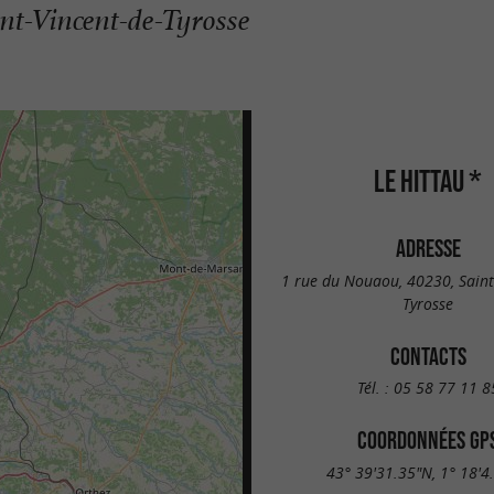
int-Vincent-de-Tyrosse
LE HITTAU *
ADRESSE
1 rue du Nouaou, 40230, Saint
Tyrosse
CONTACTS
Tél. :
05 58 77 11 8
COORDONNÉES GP
43° 39'31.35"N, 1° 18'4