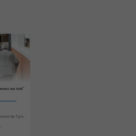
eons un toit"
cent-de-Tyrosse
s