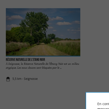
Réserve Naturelle de l'Etang Noir
Etang Blanc
À Seignosse, la Réserve Naturelle de l’Étang Noir est un milieu
L’Étang Blanc est u
atypique. Les eaux douces sont bloquées par le ...
communes de Seignos
5,5 km - Seignosse
8,3 km - Se
En cont
mesure