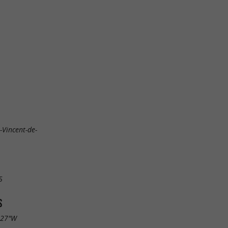
-Vincent-de-
5
S
.27"W