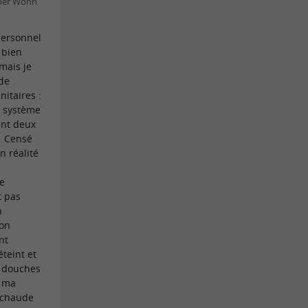
pher Wohn
personnel
 bien
 mais je
 de
nitaires :
n système
ant deux
. Censé
n réalité
e
t pas
n
’on
nt
éteint et
s douches
c ma
t chaude