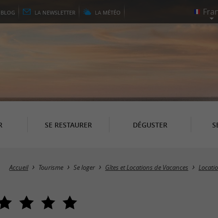
E
BLOG
LA
NEWSLETTER
LA
MÉTÉO
R
SE RESTAURER
DÉGUSTER
S
Accueil
Tourisme
Se loger
Gîtes et Locations de Vacances
Locatio