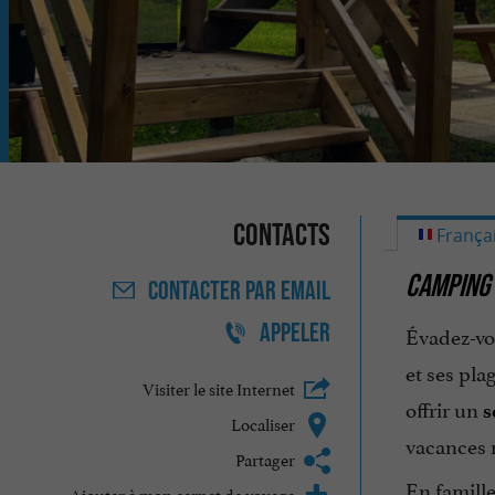
Contacts
França
CAMPING 
CONTACTER
PAR EMAIL
APPELER
Évadez-vo
et ses plag
Visiter le site Internet
offrir un
s
Localiser
vacances 
Partager
En famill
Ajouter à mon carnet de voyage