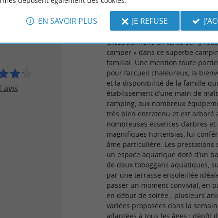
ormes déposent également des cookies.
Avis publié par Benoît&Pi
 VOYAGEURS
28/07/2026
EN SAVOIR PLUS
JE REFUSE
J'A
Nous avons passé une semaine
U P'TIT POUN
exceptionnelle en tente sur pilotis
camper » dans ce superbe campi
familial. Une mention toute partic
pour l’accueil chaleureux, la bienv
et la disponibilité de la famille qu
 avis
établissement d’une main de maîtr
camping, aux nombreux équipeme
très bien entretenu et est arboré 
nombreuses essences d’arbres et
magnifiques hortensias, lui confé
âme particulière. Les prestations 
un espace aquatique doté d’un ba
de deux toboggans aquatiques, s
par une terrasse ensoleillée idéal
passer un moment convivial, en pa
en début de soirée ; plusieurs an
variées proposées dans la semain
adaptées à tous les âges ; dépôt d