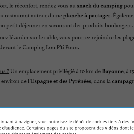
fort, le réconfort, rendez-vous au
pour
snack du camping
u restaurant autour d’une
. Égalem
planche à partager
on petit-déjeuner en savourant des produits boulangers.
mez lézarder sur le sable, vous pourrez rejoindre les plag
 devant le Camping Lou P’ti Poun.
us ?
Un emplacement privilégié à 10 km de
, à 
Bayonne
m environ de
, dans la
l'Espagne et des Pyrénées
campagne
inuant à naviguer, vous autorisez le dépôt de cookies tiers à des fi
 d'audience
. Certaines pages du site proposent des
vidéos
dont le