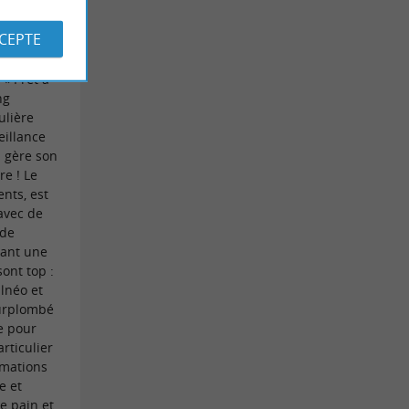
erre le
CCEPTE
 « Prêt à
ng
ulière
eillance
i gère son
e ! Le
nts, est
avec de
 de
rant une
sont top :
lnéo et
urplombé
e pour
rticulier
imations
e et
e pain et