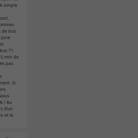
ck simple
port,
 sommes
s de bus
 (une
es
’bus T1
 15 min de
tes pas
e
ement. Si
ans
 Nous
% ! Au
rs d’un
s et le