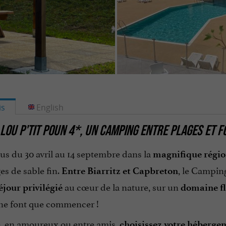
is
English
LOU P'TIT POUN 4*, UN CAMPING ENTRE PLAGES ET 
us du 30 avril au 14 septembre dans la
magnifique régio
es de sable fin.
, le Camping
Entre Biarritz et Capbreton
au cœur de la nature, sur un
éjour privilégié
domaine fl
ne font que commencer !
e, en amoureux ou entre amis,
choisissez votre héberge