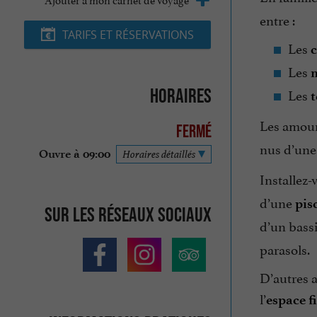
entre :
TARIFS ET RÉSERVATIONS
Les
c
Les
Horaires
Les
t
Les amoure
Fermé
nus d’une
Ouvre à 09:00
Horaires détaillés
Installez-
d’une
pis
Sur les réseaux sociaux
d’un bass
parasols.
D’autres a
l’
espace f