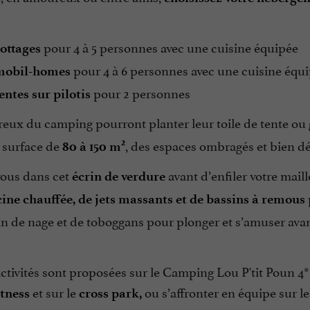
pour 4 à 5 personnes avec une cuisine équipée
ottages
pour 4 à 6 personnes avec une cuisine équ
mobil-homes
pour 2 personnes
entes sur pilotis
ux du camping pourront planter leur toile de tente ou g
 surface de
, des espaces ombragés et bien dé
2
80 à 150 m
vous dans cet
avant d’enfiler votre maill
écrin de verdure
cine chauffée, de jets massants et de bassins à remous
in de nage et de toboggans pour plonger et s’amuser ava
ctivités sont proposées sur le Camping Lou P'tit Poun 4* 
et sur le
ou s’affronter en équipe sur l
itness
cross park,