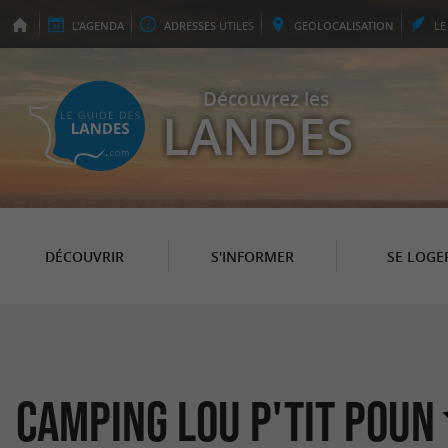
L'
AGENDA
ADRESSES
UTILES
GEO
LOCALISATION
L
Découvrez les
LANDES
DÉCOUVRIR
S'INFORMER
SE LOGE
Camping Lou P'tit Poun