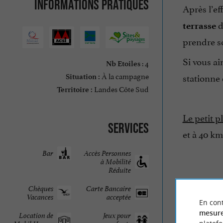
Informations pratiques
Après l’ef
d
terrasse
prendre s
Si vous ai
: 4
Nb Etoiles
À la campagne
stationne
Situation :
Landes Côte Sud
Territoire :
Le petit pl
Services
et à 40 k
Bar
Accès Personnes
à Mobilité
Réduite
Chèques
Carte Bancaire
Vacances
acceptée
En cont
mesure
Location de
Jeux pour