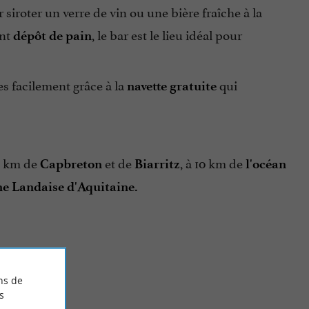
 siroter un verre de vin ou une bière fraîche à la
ent
, le bar est le lieu idéal pour
dépôt de pain
es facilement grâce à la
qui
navette gratuite
15 km de
et de
, à 10 km de
Capbreton
Biarritz
l'océan
 Landaise d'Aquitaine.
ns de
s