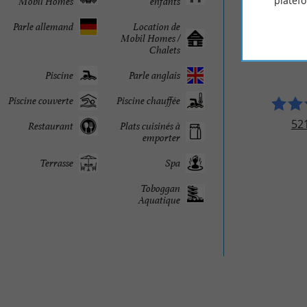
platef
Mobil Homes
enfants
AVIS DES
Parle allemand
Location de
Mobil Homes /
Chalets
CAMPING LO
Piscine
Parle anglais
Piscine couverte
Piscine chauffée
521
Restaurant
Plats cuisinés à
emporter
Terrasse
Spa
Toboggan
Aquatique