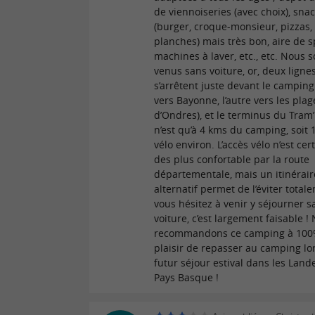
de viennoiseries (avec choix), sna
(burger, croque-monsieur, pizzas,
planches) mais très bon, aire de s
machines à laver, etc., etc. Nous
venus sans voiture, or, deux ligne
s’arrêtent juste devant le camping
vers Bayonne, l’autre vers les plag
d’Ondres), et le terminus du Tram
n’est qu’à 4 kms du camping, soit
vélo environ. L’accès vélo n’est cer
des plus confortable par la route
départementale, mais un itinérair
alternatif permet de l’éviter total
vous hésitez à venir y séjourner s
voiture, c’est largement faisable !
recommandons ce camping à 100
plaisir de repasser au camping lo
futur séjour estival dans les Lande
Pays Basque !