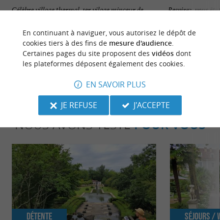
Célèbre village thermal, 1er vilage minceur de
Respirez, vous ête
France crée par Michel Guérard. Superbes
traces d'une célèbr
promenades autour des ...
tout est ...
En continuant à naviguer, vous autorisez le dépôt de
cookies tiers à des fins de
mesure d'audience
.
Eugénie-les-Bains
207 m - Eu
Certaines pages du site proposent des
vidéos
dont
les plateformes déposent également des cookies.
EN SAVOIR PLUS
JE REFUSE
J'ACCEPTE
NOUS AVONS TESTÉ
POUR VOUS
Détente
Séjours /