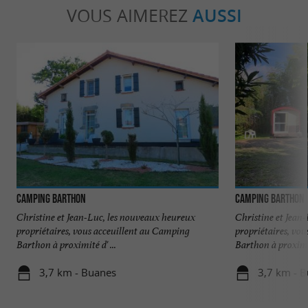
VOUS AIMEREZ
AUSSI
Camping Barthon
Camping Barthon
Christine et Jean-Luc, les nouveaux heureux
Christine et Jean
propriétaires, vous acceuillent au Camping
propriétaires, vo
Barthon à proximité d' ...
Barthon à proximité
3,7 km - Buanes
3,7 km - 