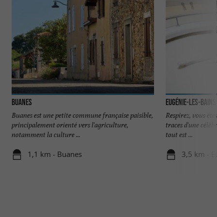
Buanes
Eugénie-les-Bains
Buanes est une petite commune française paisible,
Respirez, vous ête
principalement orienté vers l'agriculture,
traces d'une célèbr
notamment la culture ...
tout est ...
1,1 km - Buanes
3,5 km - E