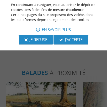
Avis publié par Ameli Le Henanff le
En continuant à naviguer, vous autorisez le dépôt de
15/07/2026
cookies tiers à des fins de
mesure d'audience
.
Certaines pages du site proposent des
vidéos
dont
Une nuit en camping car. Je recommande vivement.
les plateformes déposent également des cookies.
Petite piscine, emplacement ombragé et calme. Et
des gérants du camping adorables.
EN SAVOIR PLUS
ECRIRE UN AVIS
LIRE TOUS LES AVIS
JE REFUSE
J'ACCEPTE
© Google 2026
BALADES
À PROXIMITÉ