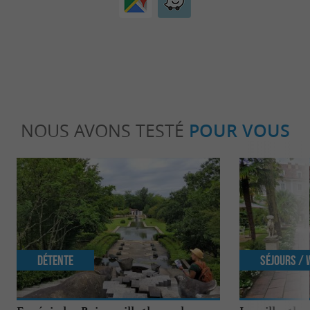
NOUS AVONS TESTÉ
POUR VOUS
Détente
Séjours /