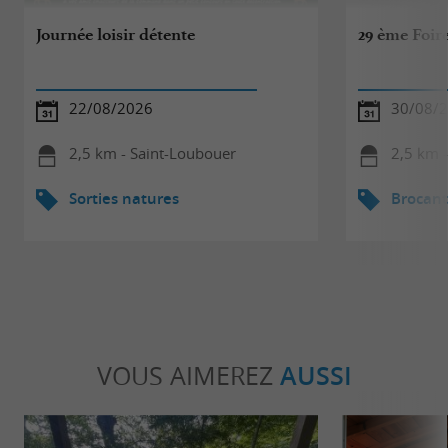
Journée loisir détente
29 ème Foir
22/08/2026
30/08/
2,5 km - Saint-Loubouer
2,5 km 
Sorties natures
Brocant
VOUS AIMEREZ
AUSSI