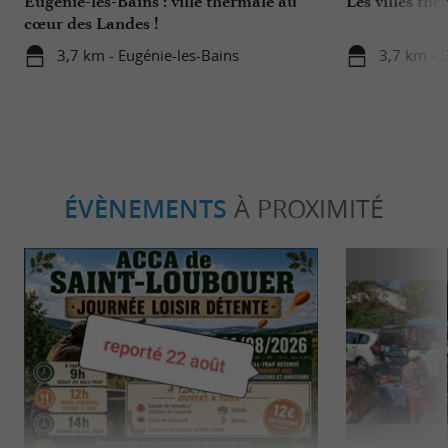
Eugénie-les-Bains : ville thermale au
Les villes th
cœur des Landes !
3,7 km - Eugénie-les-Bains
3,7 km - 
ÉVÈNEMENTS
À PROXIMITÉ