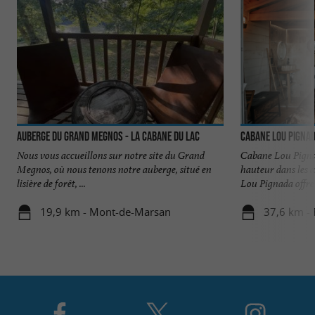
Auberge du Grand Megnos - La Cabane du Lac
Cabane Lou Pigna
Nous vous accueillons sur notre site du Grand
Cabane Lou Pigna
Megnos, où nous tenons notre auberge, situé en
hauteur dans les a
lisière de forêt, ...
Lou Pignada offre 
19,9 km - Mont-de-Marsan
37,6 km -