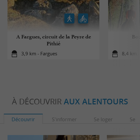
A Fargues, circuit de la Peyre de
Bou
Pithié
3,9 km - Fargues
8,4 km 
À DÉCOUVRIR
AUX ALENTOURS
Découvrir
S'informer
Se loger
Se r