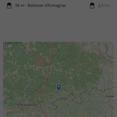
38 m - Betbezer-d'Armagnac
2,5 km - L