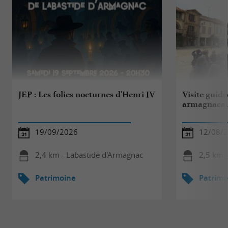
JEP : Les folies nocturnes d'Henri IV
Visite guidé
armagnacais
19/09/2026
12/08/
2,4 km - Labastide d'Armagnac
2,5 km 
Patrimoine
Patrimo