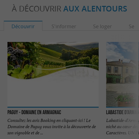
À DÉCOUVRIR
AUX ALENTOURS
Découvrir
S'informer
Se loger
Se r
Paguy - Domaine en Armagnac
Labastide d'Arma
Consultez les avis Booking en cliquant-ici ! Le
Labastide-d'Armag
Domaine de Paguy vous invite à la découverte de
niché au cœur des 
son vignoble et de ...
Caractères. UN PE