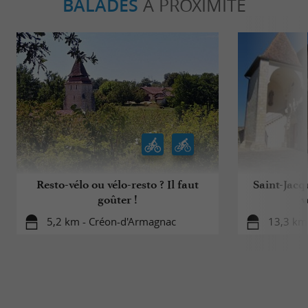
BALADES
À PROXIMITÉ
Resto-vélo ou vélo-resto ? Il faut
Saint-Jacq
goûter !
v
5,2 km - Créon-d'Armagnac
13,3 km