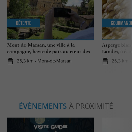
Détente
Gourmand
Mont-de-Marsan, une ville à la
Asperge blanc
campagne, havre de paix au cœur des
Landes, tréso
Landes
région
26,3 km - Mont-de-Marsan
26,3 km 
ÉVÈNEMENTS
À PROXIMITÉ