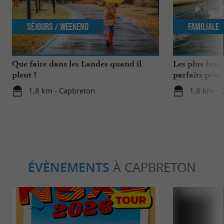
Séjours / Weekend
Familiale
Que faire dans les Landes quand il
Les plus beau
pleut ?
parfaits pour
1,8 km - Capbreton
1,8 km - 
ÉVÈNEMENTS
À CAPBRETON