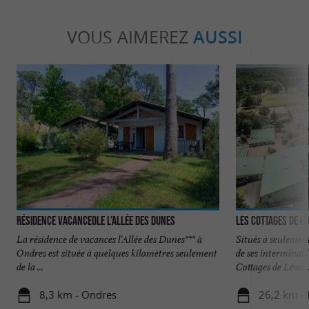
VOUS AIMEREZ
AUSSI
Résidence Vacanceole l’Allée des Dunes
Les Cottages de L
La résidence de vacances l'Allée des Dunes*** à
Situés à seulement
Ondres est située à quelques kilomètres seulement
de ses interminable
de la ...
Cottages de Léon ..
8,3 km - Ondres
26,2 km -