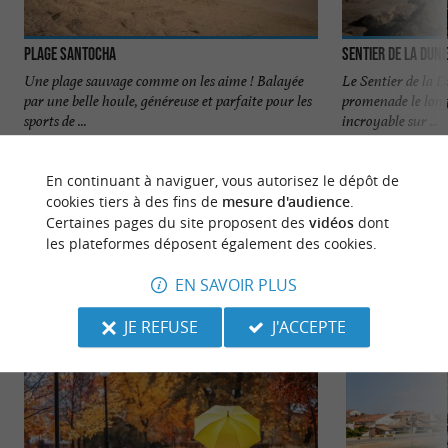
Plage Santocha
Sentier de la Dune
Une plage sauvage comme on les aime ! Balayée
Le Sentier de la D
par une belle houle, généreuse et parfaite pour les
promenade le long 
sports de ...
incroyable sur ...
327 m - Capbreton
380 m - C
En continuant à naviguer, vous autorisez le dépôt de
cookies tiers à des fins de
mesure d'audience
.
Certaines pages du site proposent des
vidéos
dont
les plateformes déposent également des cookies.
EN SAVOIR PLUS
NOUS AVONS TESTÉ
POUR VOUS
JE REFUSE
J'ACCEPTE