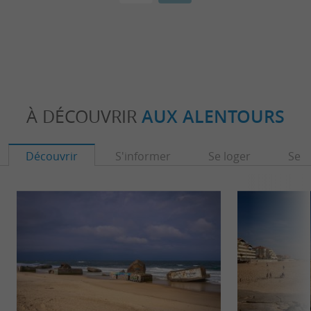
À DÉCOUVRIR
AUX ALENTOURS
Découvrir
S'informer
Se loger
Se r