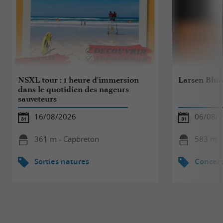
NSXL tour : 1 heure d'immersion
Larsen Blues
dans le quotidien des nageurs
sauveteurs
16/08/2026
06/08/
361 m - Capbreton
583 m -
Sorties natures
Concert