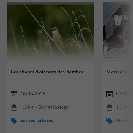
Les chants d'oiseaux des Barthes
Marché de 
18/08/2026
03/10/
1,3 km - Soort-Hossegor
1,3 km 
Sorties natures
Marché