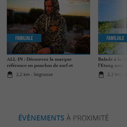
Familiale
Familiale
ALL-IN : Découvrez la marque
Balade à la R
référence en ponchos de surf et
l’Etang noir
accessoires de sports nautiques !
2,2 km - Seignosse
2,2 km - 
ÉVÈNEMENTS
À PROXIMITÉ