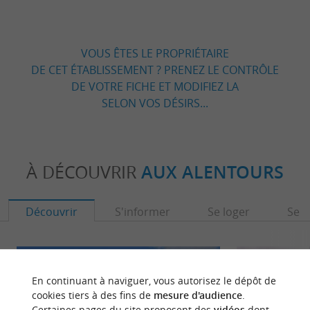
VOUS ÊTES LE PROPRIÉTAIRE
DE CET ÉTABLISSEMENT ? PRENEZ LE CONTRÔLE
DE VOTRE FICHE ET MODIFIEZ LA
SELON VOS DÉSIRS...
À DÉCOUVRIR
AUX ALENTOURS
Découvrir
S'informer
Se loger
Se r
En continuant à naviguer, vous autorisez le dépôt de
cookies tiers à des fins de
mesure d'audience
.
Certaines pages du site proposent des
vidéos
dont