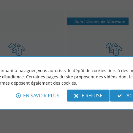
Saint-Geours-de-Maremne
VENTE DE SACS ET ACCES
inuant à naviguer, vous autorisez le dépôt de cookies tiers à des fi
Hexoa
ETHNIQUES
 d'audience
. Certaines pages du site proposent des
vidéos
dont le
Mode / Accessoires
Mode / Accessoires
ormes déposent également des cookies.
EN SAVOIR PLUS
JE REFUSE
J'A