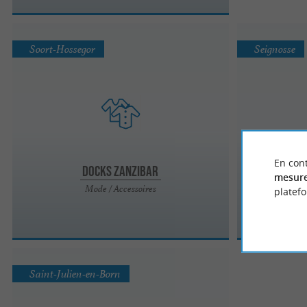
Soort-Hossegor
Seignosse
En cont
Docks Zanzibar
mesure
Mode / Accessoires
platef
Saint-Julien-en-Born