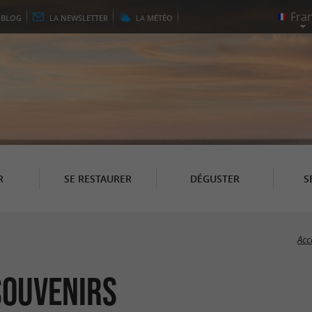
E
BLOG
LA
NEWSLETTER
LA
MÉTÉO
R
SE RESTAURER
DÉGUSTER
S
Acc
Souvenirs