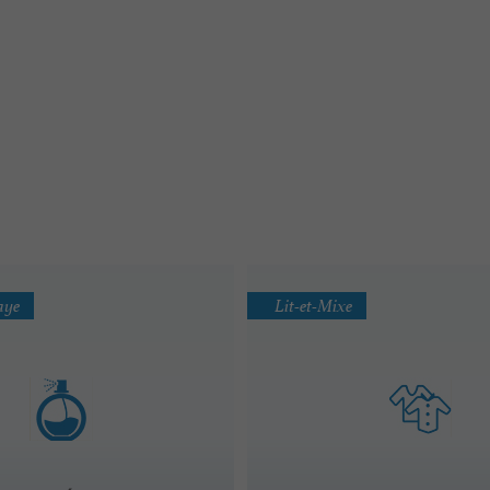
aye
Lit-et-Mixe