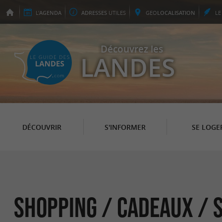
L'
AGENDA
ADRESSES
UTILES
GEO
LOCALISATION
L
Découvrez les
LANDES
DÉCOUVRIR
S'INFORMER
SE LOGE
Shopping / Cadeaux / 