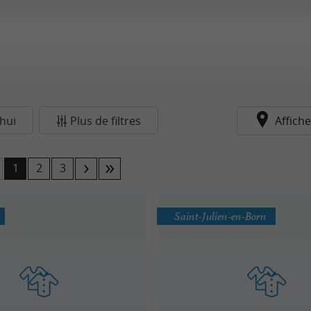
hui
Plus de filtres
Affiche
1
2
3
Saint-Julien-en-Born