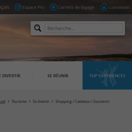
Espace Pro
Carnets de Voyage
Connexion
E DIVERTIR
SE RÉUNIR
TOP EXPÉRIENCES
Masquer la carte
ueil
Tourisme
Se divertir
Shopping / Cadeaux / Souvenirs