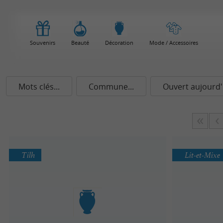
Souvenirs
Beauté
Décoration
Mode / Accessoires
Mots clés...
Commune...
Ouvert aujourd'
Tilh
Lit-et-Mixe