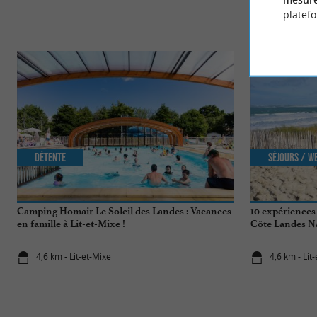
platef
Détente
Séjours / W
Camping Homair Le Soleil des Landes : Vacances
10 expériences
en famille à Lit-et-Mixe !
Côte Landes N
4,6 km - Lit-et-Mixe
4,6 km - Lit