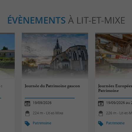
ÉVÈNEMENTS
À LIT-ET-MIXE
 :
Journée du Patrimoine gascon
Journées Europée
Patrimoine
19/09/2026
19/09/2026 au 
224 m - Lit-et-Mixe
226 m - Lit-et-M
Patrimoine
Patrimoine