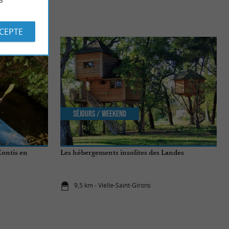
S
CCEPTE
Séjours / Weekend
Contis en
Les hébergements insolites des Landes
9,5 km - Vielle-Saint-Girons