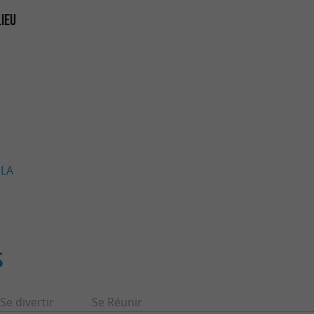
LIEU
 LA
S
Se divertir
Se Réunir