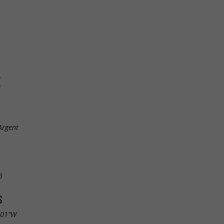
E
Argent
3
S
.01"W