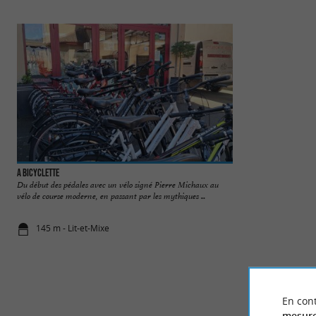
A Bicyclette
Lit-et-Mixe
Du début des pédales avec un vélo signé Pierre Michaux au
Station balnéaire s
vélo de course moderne, en passant par les mythiques ...
d’Argent, Lit-et-Mi
145 m - Lit-et-Mixe
284 m - Lit-
En cont
mesure