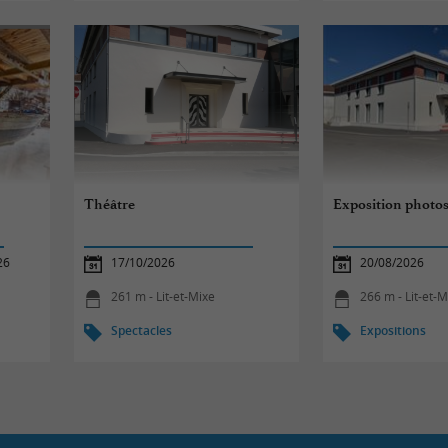
Théâtre
Exposition phot
26
17/10/2026
20/08/2026
261 m - Lit-et-Mixe
266 m - Lit-et-M
Spectacles
Expositions