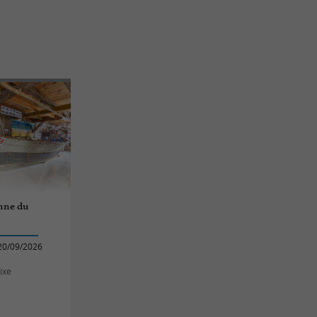
nne du
20/09/2026
ixe