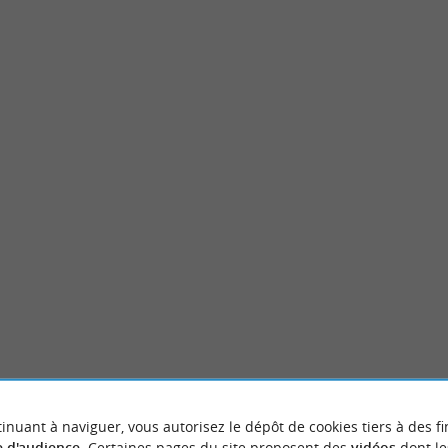
Plage du Cap de l’Homy
ituée non loin de la plage de la Côte
C’est l’une des plus belles plages des Landes
xe, communément appelé « la ...
pour admirer le coucher du soleil. Elle est ...
et-Mixe
338 m - Lit-et-Mixe
inuant à naviguer, vous autorisez le dépôt de cookies tiers à des fi
 d'audience
. Certaines pages du site proposent des
vidéos
dont le