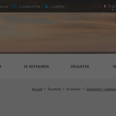
E
BLOG
LA
NEWSLETTER
LA
MÉTÉO
R
SE RESTAURER
DÉGUSTER
S
Accueil
Tourisme
Se divertir
Shopping / Cadeaux