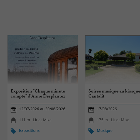
Exposition "Chaque minute
Soirée musique au kiosque
compte" d'Anne Desplantez
Cantalit
12/07/2026 au 30/08/2026
17/08/2026
111 m - Lit-et-Mixe
175 m - Lit-et-Mixe
Expositions
Musique