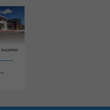
os NALOPHO
ixe