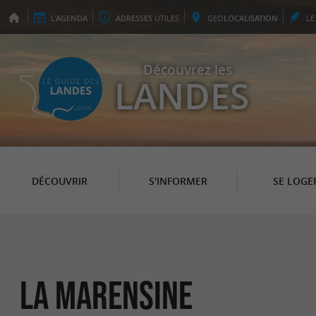
L'
AGENDA
ADRESSES
UTILES
GEO
LOCALISATION
L
Découvrez les
LANDES
DÉCOUVRIR
S'INFORMER
SE LOGE
La Marensine