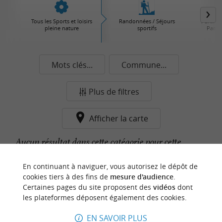
Tous les Sports et loisirs
Randonnées / Séjours
Parcs d'
pleine nature
sportifs
Parcs 
Mots clés...
Commune...
Plus de filtres
Afficher la carte
Aucun résultat dans cette catégorie pour cette
commune pour le moment...
En continuant à naviguer, vous autorisez le dépôt de
cookies tiers à des fins de
mesure d'audience
.
Certaines pages du site proposent des
vidéos
dont
n
o
t
e
c
o
u
p
e
c
o
e
u
les plateformes déposent également des cookies.
r
d
r
EN SAVOIR PLUS