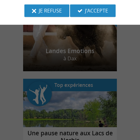
JE REFUSE
J'ACCEPTE
Landes Emotions
à Dax
Top expériences
Une pause nature aux Lacs de