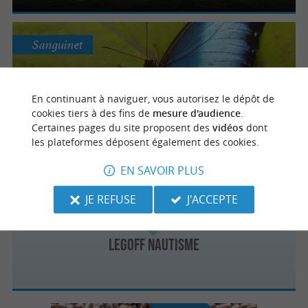
Sanguinet
Au Paradis du Papillon
En continuant à naviguer, vous autorisez le dépôt de
Balade à travers différents milieux de vie des
cookies tiers à des fins de
mesure d'audience
.
papillons à Sanguinet
Certaines pages du site proposent des
vidéos
dont
les plateformes déposent également des cookies.
EN SAVOIR PLUS
Sanguinet
JE REFUSE
J'ACCEPTE
LEGOFF NAUTISME