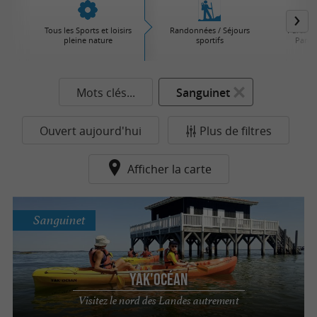
Tous les Sports et loisirs
Randonnées / Séjours
Parcs d'
pleine nature
sportifs
Parcs 
Mots clés...
Sanguinet
Ouvert aujourd'hui
Plus de filtres
Afficher la carte
Sanguinet
Yak'Océan
Visitez le nord des Landes autrement