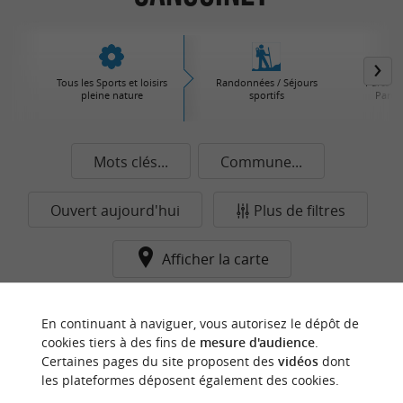
Tous les Sports et loisirs
Randonnées / Séjours
Parcs d'
pleine nature
sportifs
Parcs 
Mots clés...
Commune...
Ouvert aujourd'hui
Plus de filtres
Afficher la carte
Aucun résultat dans cette catégorie pour cette
En continuant à naviguer, vous autorisez le dépôt de
commune pour le moment...
cookies tiers à des fins de
mesure d'audience
.
Certaines pages du site proposent des
vidéos
dont
les plateformes déposent également des cookies.