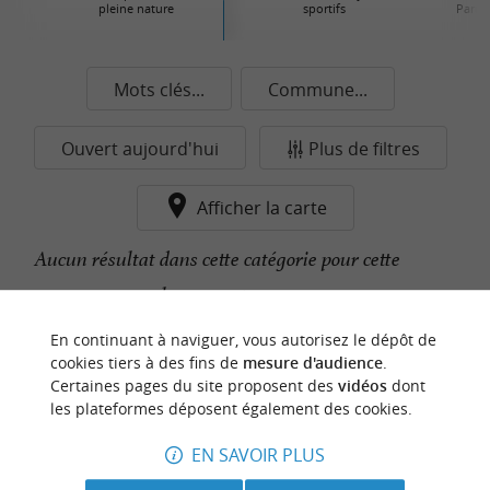
pleine nature
sportifs
Parcs 
Mots clés...
Commune...
Ouvert aujourd'hui
Plus de filtres
Afficher la carte
Aucun résultat dans cette catégorie pour cette
commune pour le moment...
En continuant à naviguer, vous autorisez le dépôt de
cookies tiers à des fins de
mesure d'audience
.
n
o
t
e
c
o
u
p
e
c
o
e
u
Certaines pages du site proposent des
vidéos
dont
r
d
r
les plateformes déposent également des cookies.
EN SAVOIR PLUS