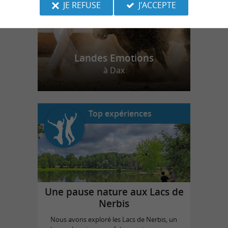
JE REFUSE
J'ACCEPTE
Landes Emotions
à Dax
Top expériences
Une pause nature aux Lacs de
Nerbis
Nous avons exploré les Lacs de Nerbis, un