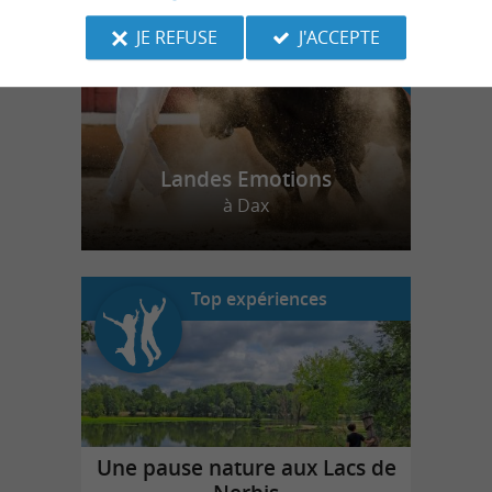
JE REFUSE
J'ACCEPTE
Landes Emotions
à Dax
Top expériences
Une pause nature aux Lacs de