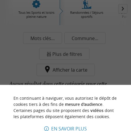
Tous les Sports et loisirs
Randonnées / Séjours
Parcs d'
pleine nature
sportifs
Parcs 
Mots clés...
Commune...
Plus de filtres
Afficher la carte
Aucun résultat dans cette catégorie pour cette
commune pour le moment...
En continuant à naviguer, vous autorisez le dépôt de
cookies tiers à des fins de
mesure d'audience
.
Certaines pages du site proposent des
vidéos
dont
n
o
t
e
c
o
u
p
e
c
o
e
u
les plateformes déposent également des cookies.
r
d
r
EN SAVOIR PLUS