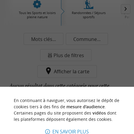
Tous les Sports et loisirs
Randonnées / Séjours
Parcs d'
pleine nature
sportifs
Parcs 
Mots clés...
Commune...
Plus de filtres
Afficher la carte
Aucun résultat dans cette catégorie pour cette
commune pour le moment...
En continuant à naviguer, vous autorisez le dépôt de
cookies tiers à des fins de
mesure d'audience
.
Certaines pages du site proposent des
vidéos
dont
n
o
t
e
c
o
u
p
e
c
o
e
u
les plateformes déposent également des cookies.
r
d
r
EN SAVOIR PLUS