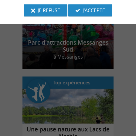
JE REFUSE
J'ACCEPTE
Parc d'attractions Messanges
Sud
à Messanges
Top expériences
Une pause nature aux Lacs de