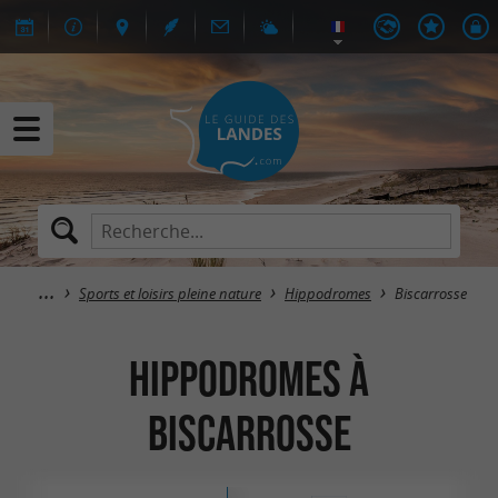
Sports et loisirs pleine nature
Hippodromes
Biscarrosse
Hippodromes à
Biscarrosse