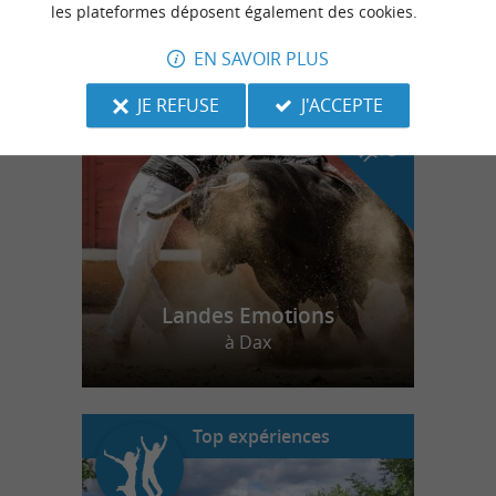
les plateformes déposent également des cookies.
EN SAVOIR PLUS
n
o
t
e
c
o
u
p
e
c
o
e
u
r
d
r
JE REFUSE
J'ACCEPTE
Landes Emotions
à Dax
Top expériences