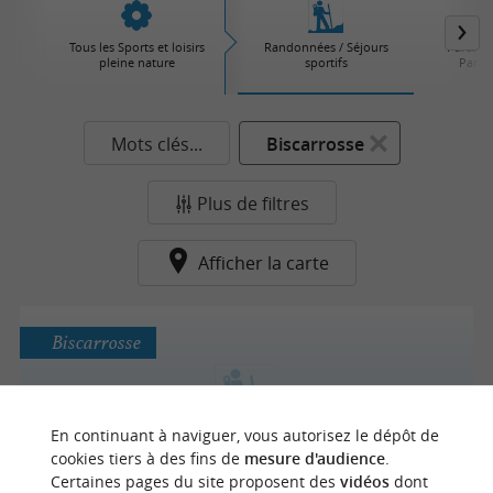
Tous les Sports et loisirs
Randonnées / Séjours
Parcs d'
pleine nature
sportifs
Parcs 
Mots clés...
Biscarrosse
Plus de filtres
Afficher la carte
Biscarrosse
En continuant à naviguer, vous autorisez le dépôt de
La Boga Surf House
cookies tiers à des fins de
mesure d'audience
.
Certaines pages du site proposent des
vidéos
dont