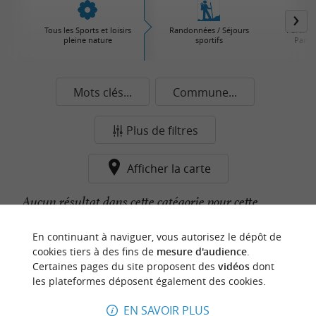
Tous les Sports et loisirs
Randonnées / Séjours
Parcs d'
pleine nature
sportifs
Parcs 
Mots clés...
Commune...
Plus de filtres
Afficher la carte
Aucun résultat dans cette catégorie pour cette
commune pour le moment...
En continuant à naviguer, vous autorisez le dépôt de
cookies tiers à des fins de
mesure d'audience
.
Certaines pages du site proposent des
vidéos
dont
n
o
t
e
c
o
u
p
e
c
o
e
u
les plateformes déposent également des cookies.
r
d
r
EN SAVOIR PLUS