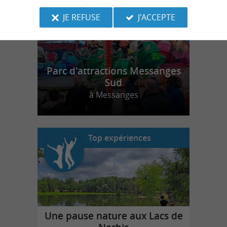
JE REFUSE
J'ACCEPTE
Parc d'attractions Messanges
Sud
à Messanges
Top expériences
Une pause nature aux Lacs de