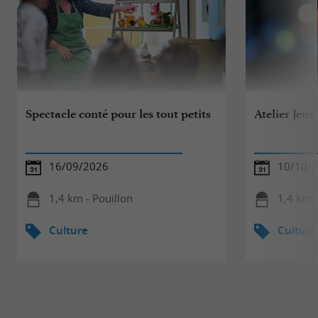
Spectacle conté pour les tout petits
Atelier Jeux
16/09/2026
10/10/
1,4 km - Pouillon
1,4 km -
Culture
Culture