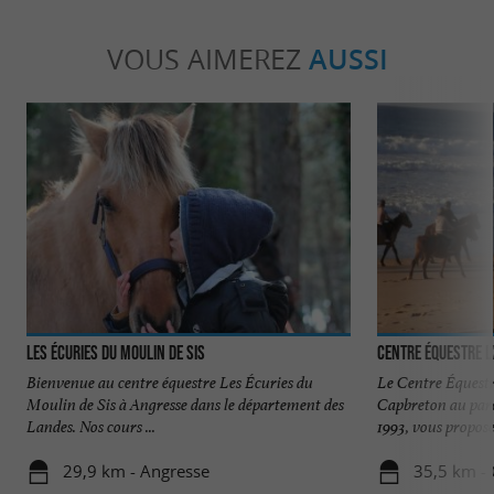
VOUS AIMEREZ
AUSSI
Les Écuries du Moulin de Sis
Centre Équestre L
Bienvenue au centre équestre Les Écuries du
Le Centre Équestr
Moulin de Sis à Angresse dans le département des
Capbreton au parc 
Landes. Nos cours ...
1993, vous propose 
29,9 km - Angresse
35,5 km -