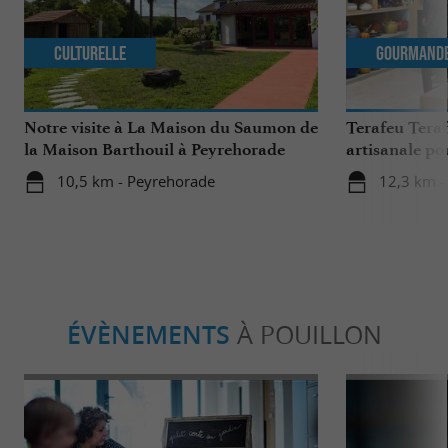
Culturelle
Gourmand
Notre visite à La Maison du Saumon de
Terafeu Teraf
la Maison Barthouil à Peyrehorade
artisanale po
savoureuse
10,5 km - Peyrehorade
12,3 km - 
ÉVÈNEMENTS
À POUILLON