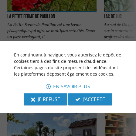
La petite ferme de Pouillon
Lac de Luc
La Petite Ferme de Pouillon est une ferme
Au sud de Dax, le 
pédagogique qui offre de multiples activités. Dans
sur la commune de
un parc verdoyant, il ...
profiter des plaisirs
14 m - Pouillon
2,5 km - P
En continuant à naviguer, vous autorisez le dépôt de
cookies tiers à des fins de
mesure d'audience
.
Certaines pages du site proposent des
vidéos
dont
les plateformes déposent également des cookies.
EN SAVOIR PLUS
NOUS AVONS TESTÉ
POUR VOUS
JE REFUSE
J'ACCEPTE