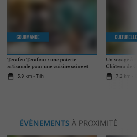
Gourmande
Culturell
Terafeu Terafour : une poterie
Un voyage à t
artisanale pour une cuisine saine et
Château de G
savoureuse
5,9 km - Tilh
7,2 km - 
ÉVÈNEMENTS
À PROXIMITÉ