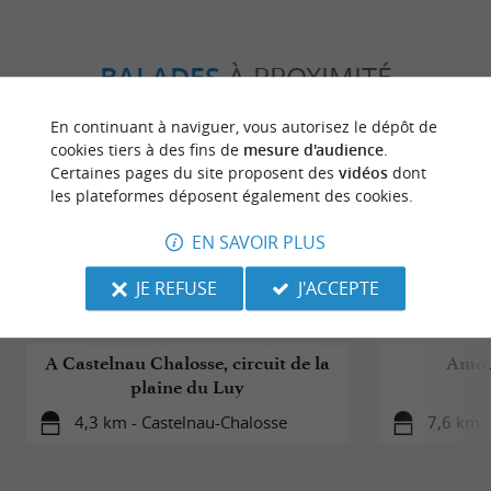
BALADES
À PROXIMITÉ
En continuant à naviguer, vous autorisez le dépôt de
cookies tiers à des fins de
mesure d'audience
.
Certaines pages du site proposent des
vidéos
dont
les plateformes déposent également des cookies.
EN SAVOIR PLUS
JE REFUSE
J'ACCEPTE
A Castelnau Chalosse, circuit de la
Amou,
plaine du Luy
4,3 km - Castelnau-Chalosse
7,6 km 