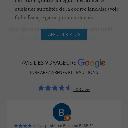
quelques subtilités de la course landaise (voir
fiche Escape game pour contacts).
Ces visites sont proposées toute l'année (sauf
AFFICHER PLUS
les dimanches et jours fériés) et sur réservation.
AVIS DES VOYAGEURS
POMAREZ ARENES ET TRADITIONS
308 avis
Avis publié par Bertrand BARBIER le