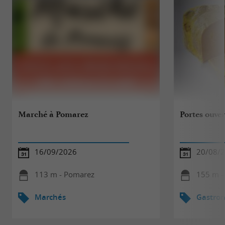
Marché à Pomarez
Portes ouver
16/09/2026
20/08/
113 m - Pomarez
155 m -
Marchés
Gastro