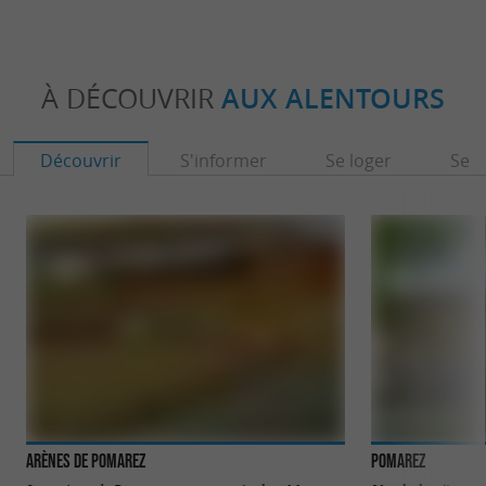
À DÉCOUVRIR
AUX ALENTOURS
Découvrir
S'informer
Se loger
Se r
Arènes de Pomarez
Pomarez