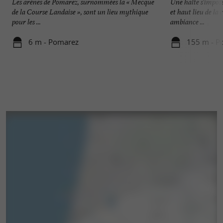
Les arènes de Pomarez, surnommées la « Mecque
Une halte s'impos
de la Course Landaise », sont un lieu mythique
et haut lieu de la
pour les ...
ambiance ...
6 m - Pomarez
155 m - P