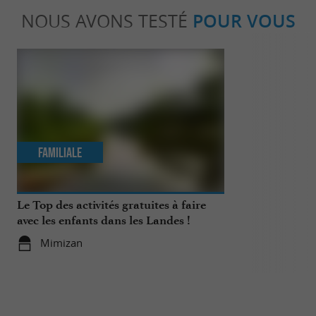
NOUS AVONS TESTÉ
POUR VOUS
Familiale
Incontour
Le Top des activités gratuites à faire
Le Top 10 des
avec les enfants dans les Landes !
vacances à M
Mimizan
Mimizan