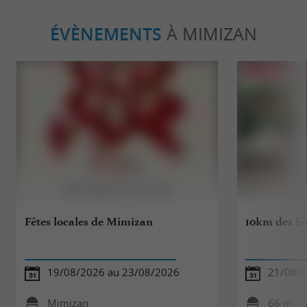
ÉVÈNEMENTS
À MIMIZAN
Fêtes locales de Mimizan
10km des F
19/08/2026 au 23/08/2026
21/08/
Mimizan
66 m - 