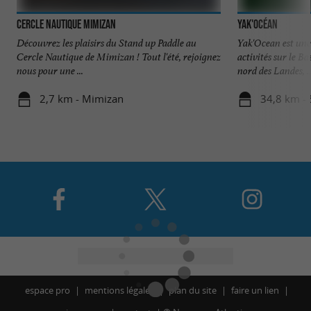
Cercle Nautique Mimizan
Yak'Océan
Découvrez les plaisirs du Stand up Paddle au
Yak'Ocean est une
Cercle Nautique de Mimizan ! Tout l'été, rejoignez
activités sur le B
nous pour une ...
nord des Landes, ..
2,7 km - Mimizan
34,8 km - 
espace pro
mentions légales
plan du site
faire un lien