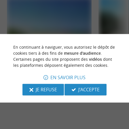
En continuant à naviguer, vous autorisez le dépôt de
cookies tiers à des fins de
mesure d'audience
.
Certaines pages du site proposent des
vidéos
dont
Mimizan
Château Woolsac
les plateformes déposent également des cookies.
A l'époque Gallo Romaine, Mimizan était Ségosa,
Le Château Wools
aujourd'hui ensevellie sous les dunes. Mimizan, ce
du début du 20ème 
EN SAVOIR PLUS
sont deux ...
de l’étang ...
JE REFUSE
J'ACCEPTE
Mimizan
3,0 km - 