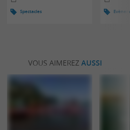
Spectacles
Evèneme
VOUS AIMEREZ
AUSSI