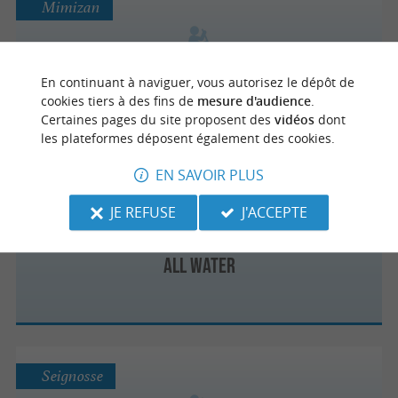
Mimizan
Sauvetage, Stand up - Paddle, Pirogue
En continuant à naviguer, vous autorisez le dépôt de
cookies tiers à des fins de
mesure d'audience
.
hawaïenne
Certaines pages du site proposent des
vidéos
dont
les plateformes déposent également des cookies.
EN SAVOIR PLUS
Mimizan
JE REFUSE
J'ACCEPTE
All Water
Seignosse