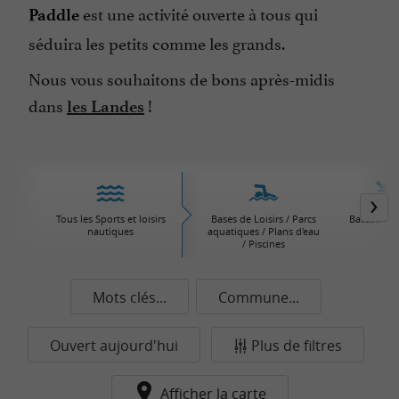
est une activité ouverte à tous qui
Paddle
séduira les petits comme les grands.
Nous vous souhaitons de bons après-midis
dans
!
les Landes
Tous les Sports et loisirs
Bases de Loisirs / Parcs
Bateaux / V
nautiques
aquatiques / Plans d'eau
/ Piscines
Mots clés...
Commune...
Ouvert aujourd'hui
Plus de filtres
Afficher la carte