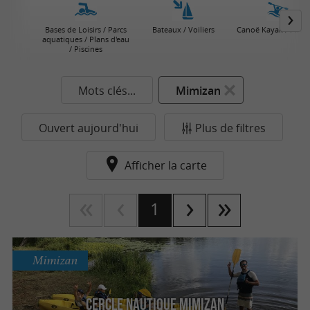
Bases de Loisirs / Parcs
Bateaux / Voiliers
Canoë Kayak / Pirog
aquatiques / Plans d'eau
/ Piscines
Mots clés...
Mimizan
Ouvert aujourd'hui
Plus de filtres
Afficher la carte
1
Mimizan
Cercle Nautique Mimizan