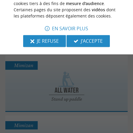
Mimizan
cookies tiers à des fins de
mesure d'audience
.
Certaines pages du site proposent des
vidéos
dont
les plateformes déposent également des cookies.
Sauvetage, Stand up - Paddle, Pirogue
hawaïenne
EN SAVOIR PLUS
Stand up paddle
JE REFUSE
J'ACCEPTE
Mimizan
All Water
Stand up paddle
Mimizan