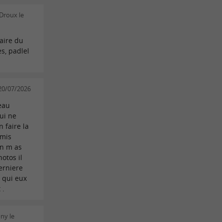
 Droux le
faire du
s, padlel
 20/07/2026
eau
ui ne
 faire la
 mis
n m as
otos il
derniere
e qui eux
 .
ny le