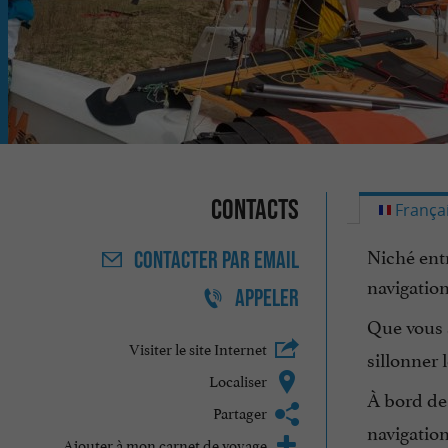
Contacts
França
Niché entr
CONTACTER
PAR EMAIL
navigation
APPELER
Que vous 
Visiter le site Internet
sillonner 
Localiser
À bord de
Partager
navigatio
Ajouter à mon carnet de voyage