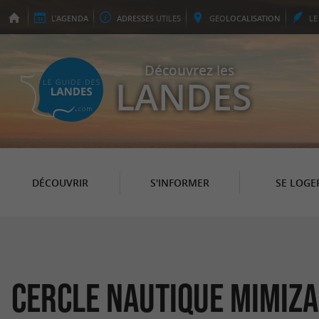
L'
AGENDA
ADRESSES
UTILES
GEO
LOCALISATION
L
Découvrez les
LANDES
DÉCOUVRIR
S'INFORMER
SE LOGE
Cercle Nautique Mimiz