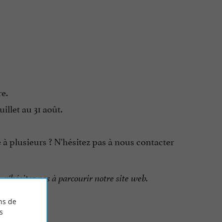
re.
illet au 31 août.
 à plusieurs ? N'hésitez pas à nous contacter
, n'hésitez pas à parcourir notre site web.
ns de
s