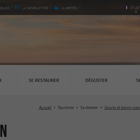
E
BLOG
LA
NEWSLETTER
LA
MÉTÉO
R
SE RESTAURER
DÉGUSTER
S
Accueil
Tourisme
Se divertir
Sports et loisirs na
an