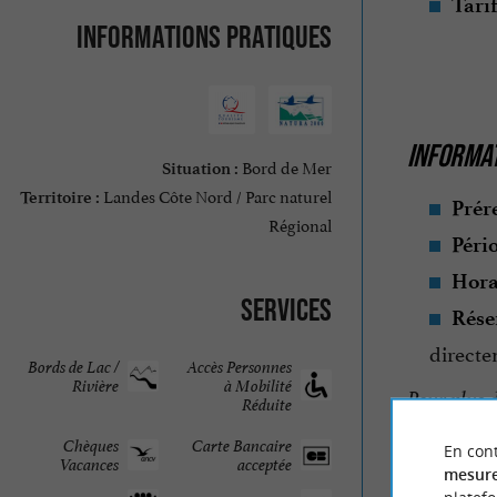
Tari
Informations pratiques
INFORMAT
Bord de Mer
Situation :
Landes Côte Nord / Parc naturel
Territoire :
Prér
Régional
Péri
Hora
Services
Rése
directe
Bords de Lac /
Accès Personnes
Rivière
à Mobilité
Pour plus d
Réduite
Chèques
Carte Bancaire
En cont
Vacances
acceptée
mesure