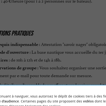
: 40 €/heure (pour 1 à 2 personnes sur le bateau).
f
IONS PRATIQUES
: Attestation "savoir nager" obligatoi
equis indispensable
: La base nautique vous accueille du 1er ju
ode d'ouverture
: de 10h à 12h et de 14h à 18h.
ires
: Vous souhaitez organiser une sortie
rvations de groupe
ment par e-mail pour toute demande sur mesure.
e détails sur l'ensemble de nos offres et nos horaires complets
inuant à naviguer, vous autorisez le dépôt de cookies tiers à des fi
 d'audience
. Certaines pages du site proposent des
vidéos
dont le