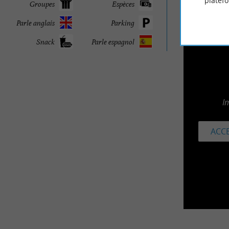
platef
Groupes
Espèces
Parle anglais
Parking
Snack
Parle espagnol
I
ACCE