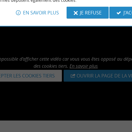
ormes déposent également des cookies.
EN SAVOIR PLUS
JE REFUSE
J'A
mpossible d'afficher cette vidéo car vous vous êtes opposé au dép
des cookies tiers.
En savoir plus
PTER LES COOKIES TIERS
OUVRIR LA PAGE DE LA 