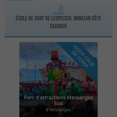
École de surf de Lespecier, Mimizan côte
sauvage
n
o
t
e
c
o
u
p
e
c
o
e
u
r
d
r
Parc d'attractions Messanges
Sud
à Messanges