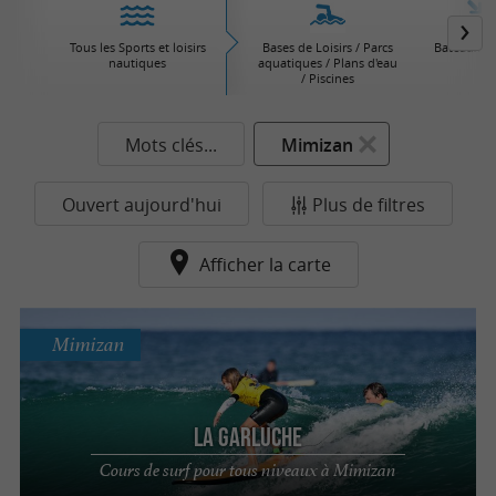
Tous les Sports et loisirs
Bases de Loisirs / Parcs
Bateaux / V
nautiques
aquatiques / Plans d'eau
/ Piscines
Mots clés...
Mimizan
Ouvert aujourd'hui
Plus de filtres
Afficher la carte
Mimizan
La Garluche
Cours de surf pour tous niveaux à Mimizan