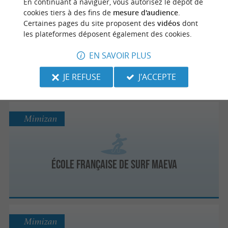
En continuant à naviguer, vous autorisez le dépôt de
Mimizan
cookies tiers à des fins de
mesure d'audience
.
Certaines pages du site proposent des
vidéos
dont
les plateformes déposent également des cookies.
La Sud Surf School
EN SAVOIR PLUS
École de surf sur la côte landaise à Mimizan
JE REFUSE
J'ACCEPTE
Mimizan
École Française de Surf Maeva
Mimizan